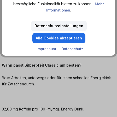
bestmögliche Funktionalität bieten zu können...
Mehr
Jetzt Silberpfeil Classic Energy Drink bei dosenmatrosen.de
Informationen
.
bestellen und eiskalt genießen.
Datenschutzeinstellungen
Häufige Fragen:
Alle Cookies akzeptieren
Wie schmeckt Silberpfeil Classic Energy Drink?
- Impressum
- Datenschutz
Klassisch süß, leicht säuerlich mit typischem Energy Aroma.
Wann passt Silberpfeil Classic am besten?
Beim Arbeiten, unterwegs oder für einen schnellen Energiekick
für Zwischendurch.
32,00 mg Koffein pro 100 (ml/mg). Energy Drink.