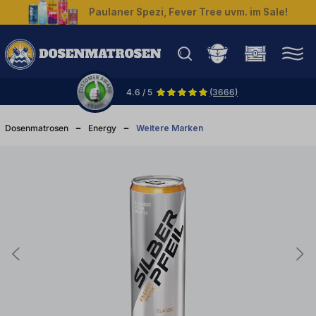
Paulaner Spezi, Fever Tree uvm. im Sale!
halt springen
4.6 / 5
(3666)
Dosenmatrosen
Energy
Weitere Marken