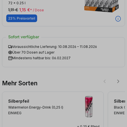
72
x
0.25 l
1,19 €
1,15 €
* / Dose
23% Preisvorteil
Sofort verfügbar
Voraussichtliche Lieferung: 10.08.2026 – 11.08.2026
Über 70 Dosen auf Lager
Mindestens haltbar bis: 06.02.2027
Mehr Sorten
Silberpfeil
Silber
Watermelon Energy-Drink (0,25
l
)
Black O
EINWEG
EINWE
+ 0,25 € Pfand