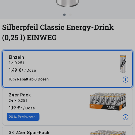
Silberpfeil Classic Energy-Drink
(0,25
l
)
EINWEG
Einzeln
1
x
0.25 l
1,49 €
* / Dose
10% Rabatt ab 6 Dosen
24er Pack
24
x
0.25 l
1,19 €
* / Dose
20% Preisvorteil
3x 24er Spar-Pack