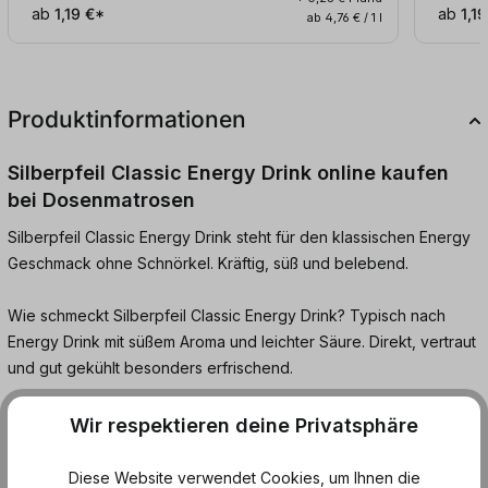
ab
1,19 €*
ab
1,19
ab 4,76 € / 1 l
Produktinformationen
Silberpfeil Classic Energy Drink online kaufen
bei Dosenmatrosen
Silberpfeil Classic Energy Drink steht für den klassischen Energy
Geschmack ohne Schnörkel. Kräftig, süß und belebend.
Wie schmeckt Silberpfeil Classic Energy Drink? Typisch nach
Energy Drink mit süßem Aroma und leichter Säure. Direkt, vertraut
und gut gekühlt besonders erfrischend.
Ideal für lange Tage, unterwegs oder wenn schnelle Energie
Wir respektieren deine Privatsphäre
gefragt ist. Silberpfeil Classic ist unkompliziert und genau auf den
Punkt.
Diese Website verwendet Cookies, um Ihnen die