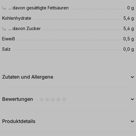
... davon gesättigte Fettsäuren
0 g
Kohlenhydrate
5,4 g
... davon Zucker
5,4 g
Eiweiß
0,5 g
Salz
0,0 g
Zutaten und Allergene
Bewertungen
Durchschnittliche Bewertung von 0 von 5
Produktdetails