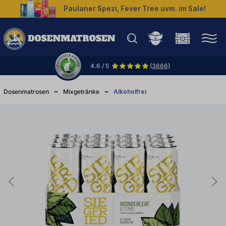
Paulaner Spezi, Fever Tree uvm. im Sale!
halt springen
4.6 / 5
(3666)
Dosenmatrosen
Mixgetränke
Alkoholfrei