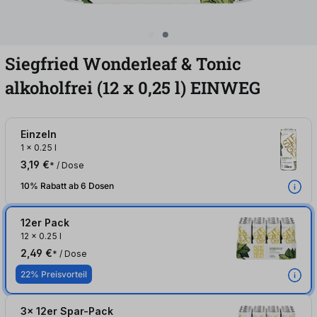
Siegfried Wonderleaf & Tonic
alkoholfrei (12
x
0,25
l
)
EINWEG
Einzeln
1
x
0.25 l
3,19 €
* / Dose
10% Rabatt ab 6 Dosen
12er Pack
12
x
0.25 l
2,49 €
* / Dose
22% Preisvorteil
3x 12er Spar-Pack