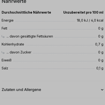
Nährwerte
Durchschnittliche Nährwerte
Unzubereitet pro 100 ml
Energie
18,0 kJ / 4,0 kcal
Fett
0 g
... davon gesättigte Fettsäuren
0 g
Kohlenhydrate
0,7 g
... davon Zucker
0 g
Eiweiß
0 g
Salz
0,1 g
Zutaten und Allergene