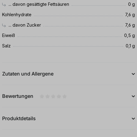
... davon gesättigte Fettsäuren
0 g
Kohlenhydrate
7,6 g
... davon Zucker
7,6 g
Eiweiß
0,5 g
Salz
0,1 g
Zutaten und Allergene
Bewertungen
Durchschnittliche Bewertung von 0 von 5
Produktdetails