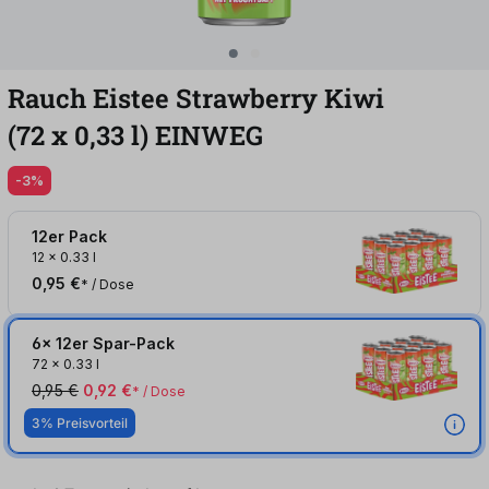
Rauch Eistee Strawberry Kiwi
(72
x
0,33
l
)
EINWEG
-3%
12er Pack
12
x
0.33 l
0,95 €
* / Dose
6x 12er Spar-Pack
72
x
0.33 l
0,95 €
0,92 €
* / Dose
3% Preisvorteil