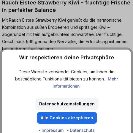
Rauch Eistee Strawberry Kiwi – fruchtige Frische
in perfekter Balance
Mit Rauch Eistee Strawberry Kiwi genießt du die harmonische
Kombination aus süßen Erdbeeren und spritziger Kiwi –
abgerundet mit fein aufgebrühtem Schwarztee. Der fruchtige
Geschmack trifft genau den Nerv aller, die Erfrischung mit einem
besonderen Twist suchen.
Wir respektieren deine Privatsphäre
Ideal für heiße Tage, unterwegs oder einfach als leckerer
Durstlöscher zwischendurch. Die praktische Dose sorgt dafür,
Diese Website verwendet Cookies, um Ihnen die
dass dein Lieblings-Eistee immer griffbereit ist.
bestmögliche Funktionalität bieten zu können...
Mehr
Informationen
.
Rauch Eistee Strawberry Kiwi – natürlich erfrischend, herrlich
fruchtig.
Datenschutzeinstellungen
Eistee aus Schwarztee und Hagebutte mit Erdbeer-Kiwi
Alle Cookies akzeptieren
Geschmack.
- Impressum
- Datenschutz