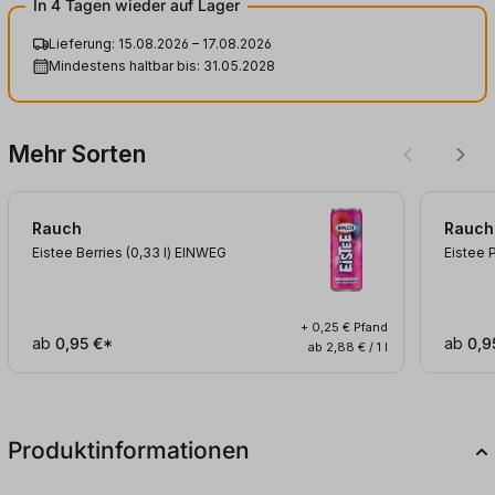
In 4 Tagen wieder auf Lager
Lieferung: 15.08.2026 – 17.08.2026
Mindestens haltbar bis: 31.05.2028
Mehr Sorten
Rauch
Rauch
Eistee Berries (0,33
l
)
EINWEG
Eistee 
+ 0,25 € Pfand
ab
0,95 €*
ab
0,9
ab 2,88 € / 1 l
Produktinformationen