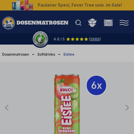
Paulaner Spezi, Fever Tree uvm. im Sale!
halt springen
4.6 / 5
(3666)
Dosenmatrosen
Softdrinks
Eistee
6x
6x