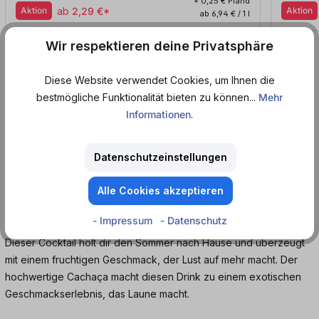
+ 0,25 € Pfand
Aktion
ab
2,29 €*
Aktion
ab 6,94 € / 1 l
Wir respektieren deine Privatsphäre
Produktinformationen
Diese Website verwendet Cookies, um Ihnen die
bestmögliche Funktionalität bieten zu können...
Mehr
Pitú Passionfruit Caipirinha - der perfekte
Informationen
.
Karibik-Genuss aus der praktischen Dose.
Fertig gemixt und perfekt aufeinander abgestimmt, so lecker sind
Datenschutzeinstellungen
die Fertigcocktails von Pitú. Diese Caipirinha Sorte überzeugt
Alle Cookies akzeptieren
durch eine spritzige Passionsfrucht-Note, die den süßen Cocktail
auf angenehme Art und Weise mit säuerlichen Nuancen vollendet.
- Impressum
- Datenschutz
Dieser Cocktail holt dir den Sommer nach Hause und überzeugt
mit einem fruchtigen Geschmack, der Lust auf mehr macht. Der
hochwertige Cachaça macht diesen Drink zu einem exotischen
Geschmackserlebnis, das Laune macht.