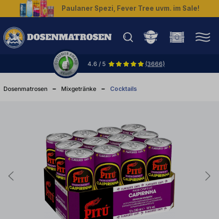
Paulaner Spezi, Fever Tree uvm. im Sale!
halt springen
4.6 / 5
(3666)
Dosenmatrosen
Mixgetränke
Cocktails