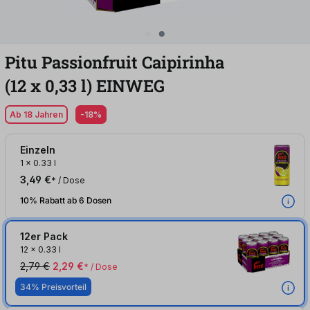
Pitu Passionfruit Caipirinha
(12
x
0,33
l
)
EINWEG
Ab 18 Jahren
-18%
Einzeln
1
x
0.33 l
3,49 €
* / Dose
10% Rabatt ab 6 Dosen
12er Pack
12
x
0.33 l
2,79 €
2,29 €
* / Dose
34% Preisvorteil