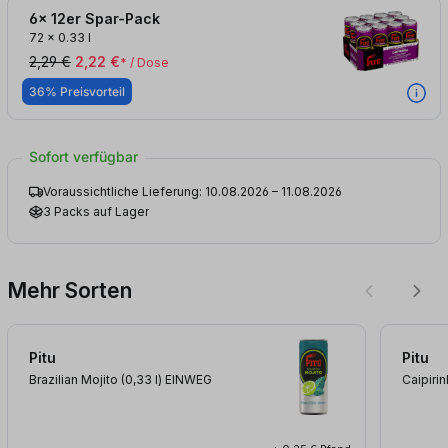
6x 12er Spar-Pack
72
x
0.33 l
2,29 €
2,22 €
* / Dose
36% Preisvorteil
Sofort verfügbar
Voraussichtliche Lieferung: 10.08.2026 – 11.08.2026
3 Packs auf Lager
Mehr Sorten
Pitu
Pitu
Brazilian Mojito (0,33
l
)
EINWEG
Caipiri