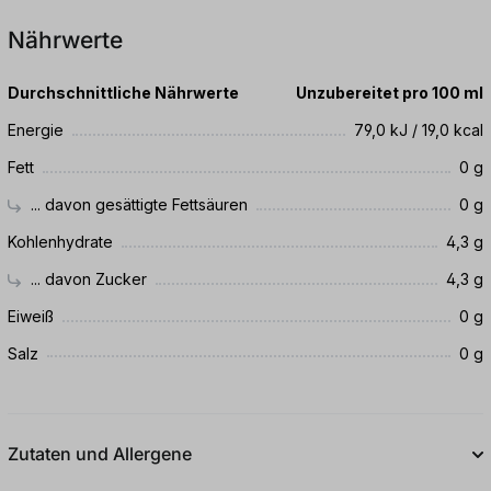
Nährwerte
Durchschnittliche Nährwerte
Unzubereitet pro 100 ml
Energie
79,0 kJ / 19,0 kcal
Fett
0 g
... davon gesättigte Fettsäuren
0 g
Kohlenhydrate
4,3 g
... davon Zucker
4,3 g
Eiweiß
0 g
Salz
0 g
Zutaten und Allergene