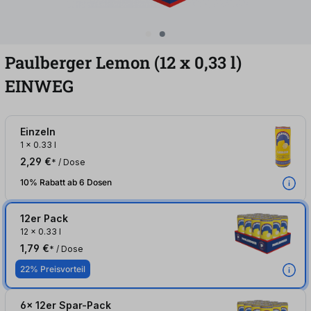
Paulberger Lemon (12
x
0,33
l
)
EINWEG
Einzeln
1
x
0.33 l
2,29 €
* / Dose
10% Rabatt ab 6 Dosen
12er Pack
12
x
0.33 l
1,79 €
* / Dose
22% Preisvorteil
6x 12er Spar-Pack