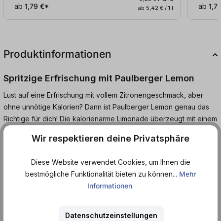
ab
1,79 €*
ab
1,7
ab 5,42 € / 1 l
Produktinformationen
Spritzige Erfrischung mit Paulberger Lemon
Lust auf eine Erfrischung mit vollem Zitronengeschmack, aber
ohne unnötige Kalorien? Dann ist Paulberger Lemon genau das
Richtige für dich! Die kalorienarme Limonade überzeugt mit einem
natürlichen, leicht herben Zitronenaroma und einem angenehm
Wir respektieren deine Privatsphäre
prickelnden Mundgefühl - perfekt für alle, die es frisch und
belebend mögen.
Diese Website verwendet Cookies, um Ihnen die
bestmögliche Funktionalität bieten zu können...
Mehr
Ob als Begleiter an heißen Sommertagen, beim Sport oder
Informationen
.
einfach zwischendurch - Paulberger Lemon ist die smarte
Alternative zu herkömmlichen Softdrinks. Wenig Zucker, viel
Geschmack, maximaler Genuss.
Datenschutzeinstellungen