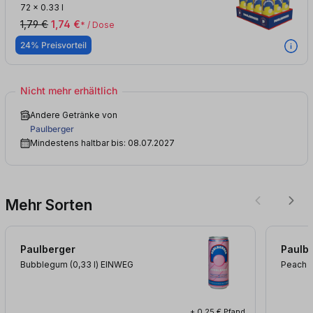
72
x
0.33 l
1,79 €
1,74 €
* / Dose
24% Preisvorteil
Nicht mehr erhältlich
Andere Getränke von
Paulberger
Mindestens haltbar bis: 08.07.2027
Mehr Sorten
Paulberger
Paulb
Bubblegum (0,33
l
)
EINWEG
Peach 
+ 0,25 € Pfand