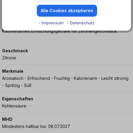
Jetzt bei Dosenmatrosen.de entdecken und Zitrusfrische in der
Alle Cookies akzeptieren
Dose genießen!
- Impressum
- Datenschutz
Kalorienarmes Erfrischungsgetränk mit Zitronengeschmack.
Geschmack
Zitrone
Merkmale
Aromatisch - Erfrischend - Fruchtig - Kalorienarm - Leicht zitronig
- Spritzig - Süß
Eigenschaften
Kohlensäure
MHD
Mindestens haltbar bis: 08.07.2027