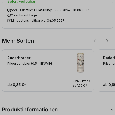
Sofort verfügbar
Voraussichtliche Lieferung: 08.08.2026 – 10.08.2026
2 Packs auf Lager
Mindestens haltbar bis: 04.05.2027
Mehr Sorten
Paderborner
Pader
Pilger Landbier (0,5
l
)
EINWEG
Pilsene
+ 0,25 € Pfand
ab
0,85 €*
ab
0,8
ab 1,70 € / 1 l
Produktinformationen