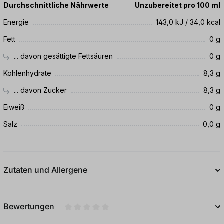
Durchschnittliche Nährwerte
Unzubereitet pro 100 ml
Energie
143,0 kJ / 34,0 kcal
Fett
0 g
... davon gesättigte Fettsäuren
0 g
Kohlenhydrate
8,3 g
... davon Zucker
8,3 g
Eiweiß
0 g
Salz
0,0 g
Zutaten und Allergene
Bewertungen
Durchschnittliche Bewertung von 0 von 5