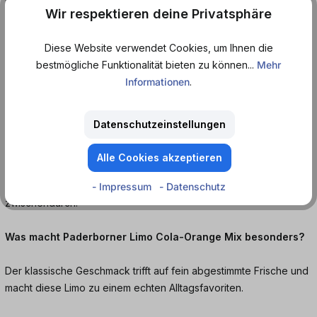
Wir respektieren deine Privatsphäre
Häufige Fragen:
Diese Website verwendet Cookies, um Ihnen die
bestmögliche Funktionalität bieten zu können...
Mehr
Wie schmeckt Paderborner Limo Cola-Orange Mix?
Informationen
.
Er schmeckt süß, fruchtig und leicht spritzig mit einer perfekten
Balance aus Cola und Orange.
Datenschutzeinstellungen
Wann passt Paderborner Limo Cola-Orange Mix am besten?
Alle Cookies akzeptieren
Ideal als Erfrischung im Alltag, beim Grillen oder einfach
- Impressum
- Datenschutz
zwischendurch.
Was macht Paderborner Limo Cola-Orange Mix besonders?
Der klassische Geschmack trifft auf fein abgestimmte Frische und
macht diese Limo zu einem echten Alltagsfavoriten.