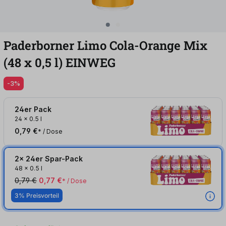
Paderborner Limo Cola-Orange Mix
(48
x
0,5
l
)
EINWEG
-3%
24er Pack
24
x
0.5 l
0,79 €
* / Dose
2x 24er Spar-Pack
48
x
0.5 l
0,79 €
0,77 €
* / Dose
3% Preisvorteil