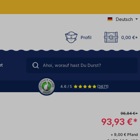
Deutsch
Profil
0,00 €*
et
4.6 / 5
(3671)
96,84 €*
93,93 €*
+ 9,00 € Pfand