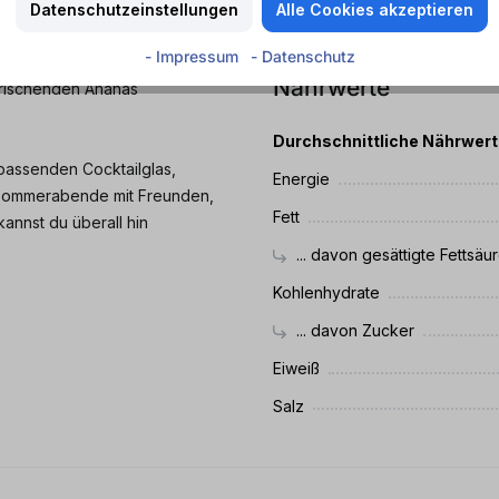
Datenschutzeinstellungen
Alle Cookies akzeptieren
Ananas - Kokos
- Impressum
- Datenschutz
k näher, fruchtige Ananas trifft
Nährwerte
frischenden Ananas
Durchschnittliche Nährwer
passenden Cocktailglas,
Energie
r Sommerabende mit Freunden,
Fett
annst du überall hin
... davon gesättigte Fettsäu
Kohlenhydrate
... davon Zucker
Eiweiß
Salz