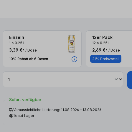
Einzeln
12er Pack
3x
3x
1
x
0.25 l
12
x
0.25 l
3,39 €
2,69 €
* / Dose
* / Dose
10% Rabatt ab 6 Dosen
21% Preisvorteil
Sofort verfügbar
Voraussichtliche Lieferung: 11.08.2026 – 13.08.2026
16 auf Lager