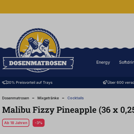
halt springen
Energy
Softdri
20% Preisvorteil auf Trays
Über 600 versc
Dosenmatrosen
Mixgetränke
Cocktails
Malibu Fizzy Pineapple (36
x
0,2
Ab 18 Jahren
-3%