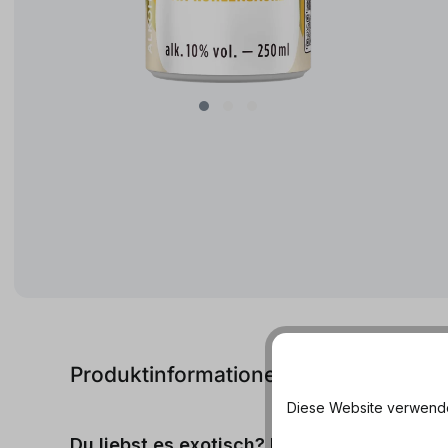
Produktinformationen
Diese Website verwendet
Du liebst es exotisch? Dann ist der Malib