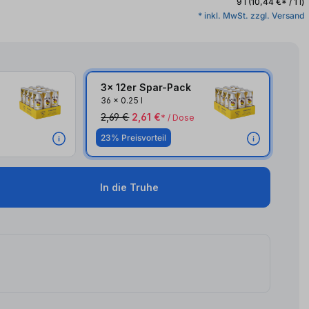
9 l
(10,44 €* / 1 l)
* inkl. MwSt. zzgl. Versand
3x 12er Spar-Pack
3x
36
x
0.25 l
2,69 €
2,61 €
* / Dose
23% Preisvorteil
In die Truhe