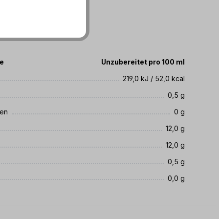
te
Unzubereitet pro 100 ml
219,0 kJ / 52,0 kcal
0,5 g
ren
0 g
12,0 g
12,0 g
0,5 g
0,0 g