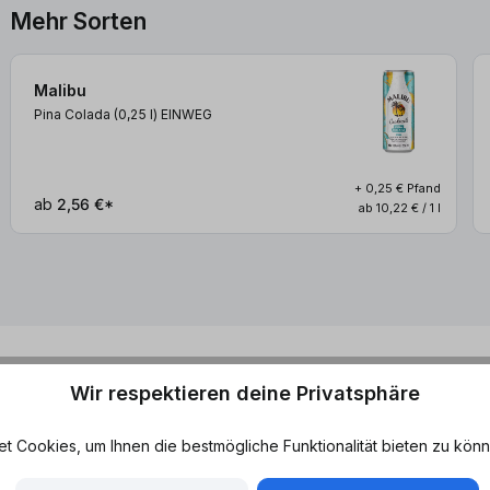
Mehr Sorten
Malibu
Pina Colada (0,25
l
)
EINWEG
+ 0,25 € Pfand
ab
2,56 €*
ab 10,22 € / 1 l
Wir respektieren deine Privatsphäre
 Cookies, um Ihnen die bestmögliche Funktionalität bieten zu könn
u Pineapple genau der
Geschmack