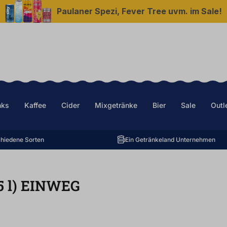
Paulaner Spezi, Fever Tree uvm. im Sale!
nks
Kaffee
Cider
Mixgetränke
Bier
Sale
Outl
hiedene Sorten
Ein Getränkeland Unternehmen
5
l
)
EINWEG