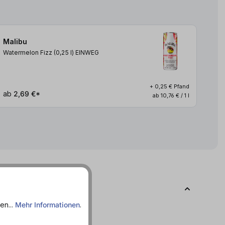
Malibu
Watermelon Fizz (0,25
l
)
EINWEG
+ 0,25 € Pfand
ab
2,69 €*
ab 10,76 € / 1 l
en...
Mehr Informationen
.