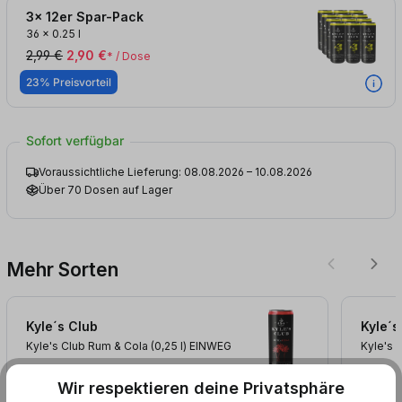
3x 12er Spar-Pack
36
x
0.25 l
2,99 €
2,90 €
* / Dose
23% Preisvorteil
Sofort verfügbar
Voraussichtliche Lieferung: 08.08.2026 – 10.08.2026
Über 70 Dosen auf Lager
Mehr Sorten
Kyle´s Club
Kyle´s
Kyle's Club Rum & Cola (0,25
l
)
EINWEG
Kyle's 
Wir respektieren deine Privatsphäre