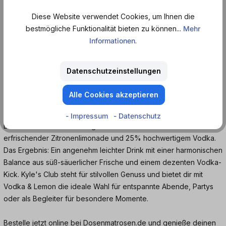
+ 0,25 € Pfand
ab
2,99 €*
ab
2,9
ab 11,96 € / 1 l
Diese Website verwendet Cookies, um Ihnen die
bestmögliche Funktionalität bieten zu können...
Mehr
Informationen
.
Produktinformationen
Datenschutzeinstellungen
Entdecke Kyle's Club Vodka & Lemon – der
Alle Cookies akzeptieren
perfekte Vodka-Mix für alle, die spritzigen und
vollmundigen Genuss lieben.
- Impressum
- Datenschutz
Dieses alkoholische Mischgetränk besteht aus 75%
erfrischender Zitronenlimonade und 25% hochwertigem Vodka.
Das Ergebnis: Ein angenehm leichter Drink mit einer harmonischen
Balance aus süß-säuerlicher Frische und einem dezenten Vodka-
Kick. Kyle's Club steht für stilvollen Genuss und bietet dir mit
Vodka & Lemon die ideale Wahl für entspannte Abende, Partys
oder als Begleiter für besondere Momente.
Bestelle jetzt online bei Dosenmatrosen.de und genieße deinen