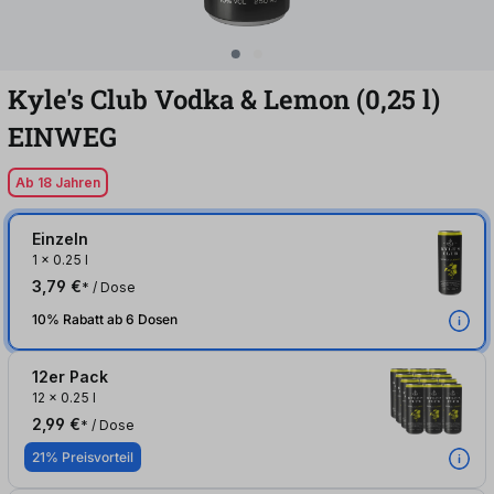
Kyle's Club Vodka & Lemon (0,25
l
)
EINWEG
Ab 18 Jahren
Einzeln
1
x
0.25 l
3,79 €
* / Dose
10% Rabatt ab 6 Dosen
12er Pack
12
x
0.25 l
2,99 €
* / Dose
21% Preisvorteil