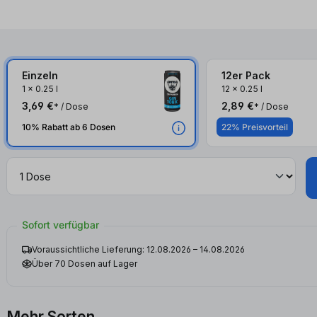
Einzeln
12er Pack
1
x
0.25 l
12
x
0.25 l
3,69 €
2,89 €
* / Dose
* / Dose
10% Rabatt ab 6 Dosen
22% Preisvorteil
Sofort verfügbar
Voraussichtliche Lieferung: 12.08.2026 – 14.08.2026
Über 70 Dosen auf Lager
Mehr Sorten