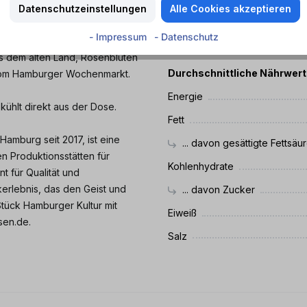
Datenschutzeinstellungen
Alle Cookies akzeptieren
n mit dem besten Tonic, für
- Impressum
- Datenschutz
Nährwerte
ltig destilliert und enthält
us dem alten Land, Rosenblüten
Durchschnittliche Nährwer
 vom Hamburger Wochenmarkt.
Energie
kühlt direkt aus der Dose.
Fett
amburg seit 2017, ist eine
... davon gesättigte Fettsäu
n Produktionsstätten für
Kohlenhydrate
t für Qualität und
kerlebnis, das den Geist und
... davon Zucker
Stück Hamburger Kultur mit
Eiweiß
sen.de.
Salz