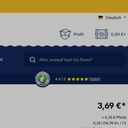
Deutsch
Profil
0,00 €*
et
4.6 / 5
(3666)
3,69 €*
+ 0,25 € Pfand
0,25 l
(14,76 €* / 1 l)