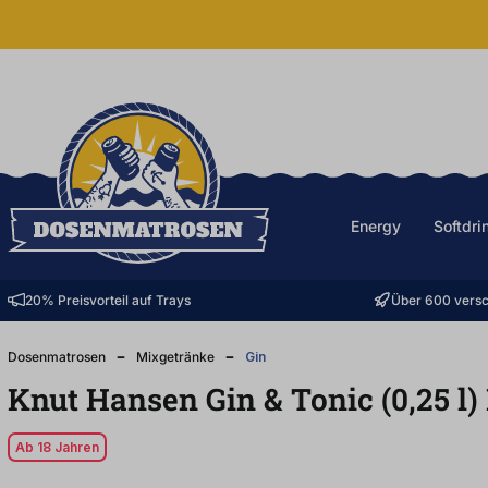
halt springen
Energy
Softdri
20% Preisvorteil auf Trays
Über 600 versc
Dosenmatrosen
Mixgetränke
Gin
Knut Hansen Gin & Tonic (0,25
l
)
Ab 18 Jahren