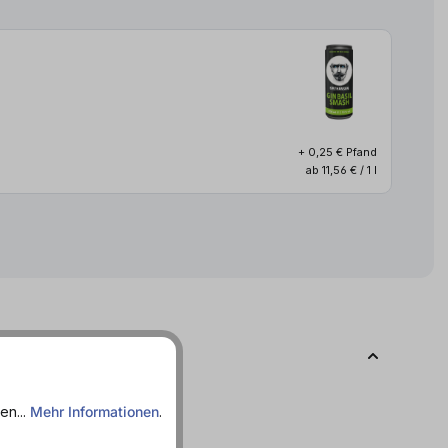
+ 0,25 € Pfand
ab 11,56 € / 1 l
en...
Mehr Informationen
.
t zitronig - Spritzig - Süffig