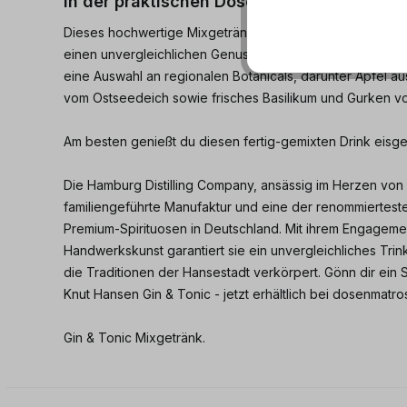
in der praktischen Dose.
Dieses hochwertige Mixgetränk kombiniert qualitativen Gi
einen unvergleichlichen Genussmoment. Der Gin wird sorgfä
eine Auswahl an regionalen Botanicals, darunter Äpfel a
vom Ostseedeich sowie frisches Basilikum und Gurken
Am besten genießt du diesen fertig-gemixten Drink eisge
Die Hamburg Distilling Company, ansässig im Herzen von H
familiengeführte Manufaktur und eine der renommierteste
Premium-Spirituosen in Deutschland. Mit ihrem Engagemen
Handwerkskunst garantiert sie ein unvergleichliches Trin
die Traditionen der Hansestadt verkörpert. Gönn dir ein 
Knut Hansen Gin & Tonic - jetzt erhältlich bei dosenmatro
Gin & Tonic Mixgetränk.