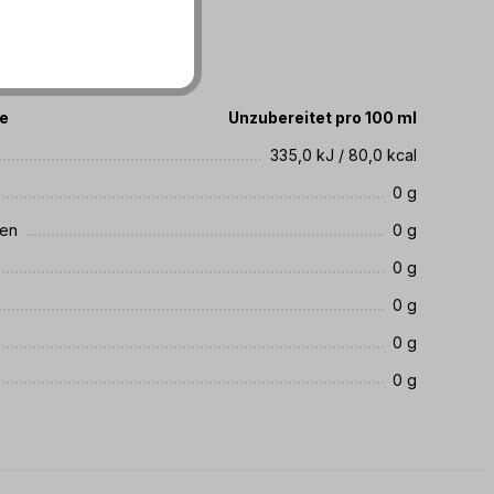
te
Unzubereitet pro 100 ml
335,0 kJ / 80,0 kcal
0 g
ren
0 g
0 g
0 g
0 g
0 g