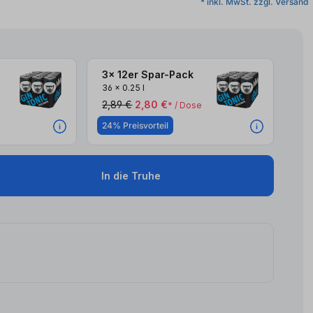
* inkl. MwSt. zzgl. Versand
3x 12er Spar-Pack
36
x
0.25 l
2,89 €
2,80 €
* / Dose
24% Preisvorteil
In die Truhe