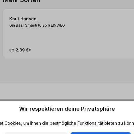
Knut Hansen
Gin Basil Smash (0,25
l
)
EINWEG
ab
2,89 €*
Wir respektieren deine Privatsphäre
 Cookies, um Ihnen die bestmögliche Funktionalität bieten zu könn
t Hansen Gin & Tonic
Merkmale
Leicht bitter - Leicht süß - Leich