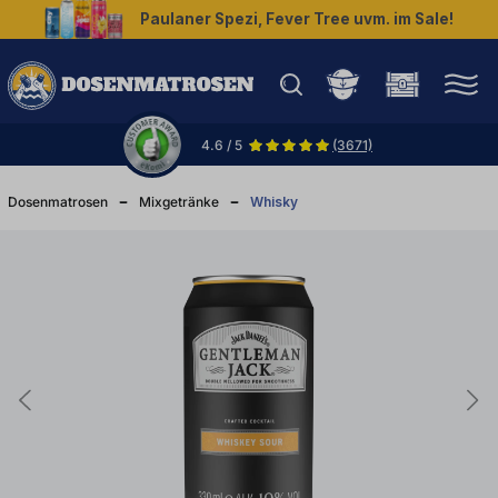
Paulaner Spezi, Fever Tree uvm. im Sale!
halt springen
4.6 / 5
(3671)
Dosenmatrosen
Mixgetränke
Whisky