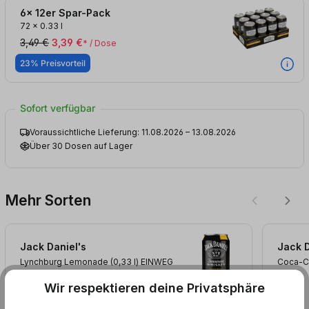
6x 12er Spar-Pack
72
x
0.33 l
3,49 €
3,39 €
* / Dose
23% Preisvorteil
Sofort verfügbar
Voraussichtliche Lieferung: 11.08.2026 – 13.08.2026
Über 30 Dosen auf Lager
Mehr Sorten
Jack Daniel's
Jack D
Lynchburg Lemonade (0,33
l
)
EINWEG
Coca-C
Wir respektieren deine Privatsphäre
+ 0,25 € Pfand