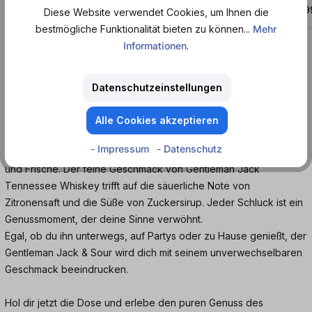
ab
2,99 €*
ab
2,9
Diese Website verwendet Cookies, um Ihnen die
ab 9,06 € / 1 l
bestmögliche Funktionalität bieten zu können...
Mehr
Informationen
.
Produktinformationen
Datenschutzeinstellungen
Du wirst den Gentleman Jack & Sour Cocktail in
Alle Cookies akzeptieren
der Dose lieben!
- Impressum
- Datenschutz
Mit diesem Getränk bekommst du den perfekten Mix aus Eleganz
und Frische. Der feine Geschmack von Gentleman Jack
Tennessee Whiskey trifft auf die säuerliche Note von
Zitronensaft und die Süße von Zuckersirup. Jeder Schluck ist ein
Genussmoment, der deine Sinne verwöhnt.
Egal, ob du ihn unterwegs, auf Partys oder zu Hause genießt, der
Gentleman Jack & Sour wird dich mit seinem unverwechselbaren
Geschmack beeindrucken.
Hol dir jetzt die Dose und erlebe den puren Genuss des