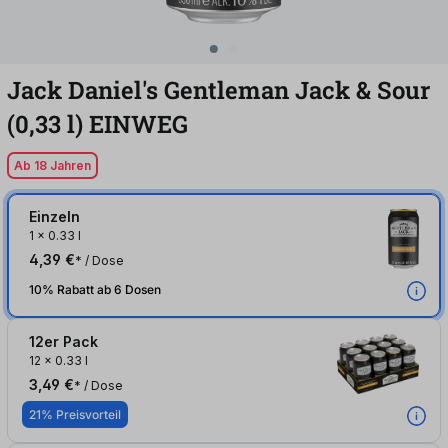
Jack Daniel's Gentleman Jack & Sour
(0,33
l
)
EINWEG
Ab 18 Jahren
Einzeln
1
x
0.33 l
4,39 €
* / Dose
10% Rabatt ab 6 Dosen
12er Pack
12
x
0.33 l
3,49 €
* / Dose
21% Preisvorteil