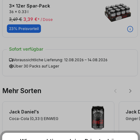
3x 12er Spar-Pack
36
x
0.33 l
3,49 €
3,39 €
* / Dose
23% Preisvorteil
Sofort verfügbar
Voraussichtliche Lieferung: 12.08.2026 – 14.08.2026
Über 30 Packs auf Lager
Mehr Sorten
Jack Daniel's
Jack D
Coca-Cola (0,33
l
)
EINWEG
Ginger 
+ 0,25 € Pfand