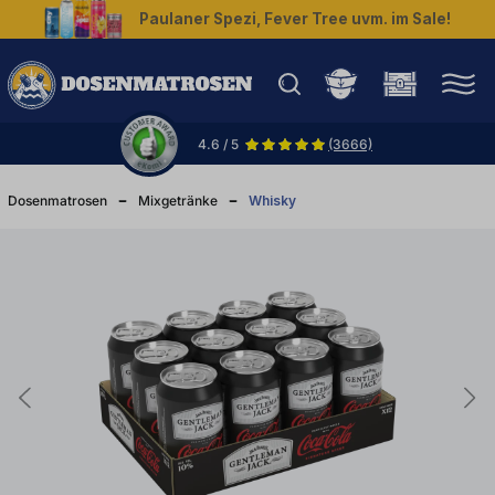
Paulaner Spezi, Fever Tree uvm. im Sale!
halt springen
4.6 / 5
(3666)
Dosenmatrosen
Mixgetränke
Whisky