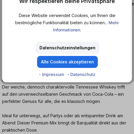
Wir respektieren deine Privatsphäre
ab
2,99 €*
ab
2,9
ab 9,06 € / 1 l
Diese Website verwendet Cookies, um Ihnen die
bestmögliche Funktionalität bieten zu können...
Mehr
Informationen
.
Produktinformationen
Jack Daniel's Gentleman Jack & Coca-Cola – hol
Datenschutzeinstellungen
dir den beliebten Klassiker als Ready to Drink
Alle Cookies akzeptieren
Mit Jack Daniel's Gentleman Jack & Coca-Cola bekommst du
einen eleganten Whiskey-Cola-Mix, der durch seine doppelte
- Impressum
- Datenschutz
Holzkohlefiltration besonders mild und ausgewogen schmeckt.
Der weiche, dennoch charaktervolle Tennessee Whiskey trifft
auf den unverwechselbaren Geschmack von Coca-Cola – ein
perfekter Genuss für alle, die es klassisch mögen.
Ideal für unterwegs, auf Partys oder als entspannter Drink am
Abend: Dieser Premium-Mix bringt dir Barqualität direkt aus der
praktischen Dose.