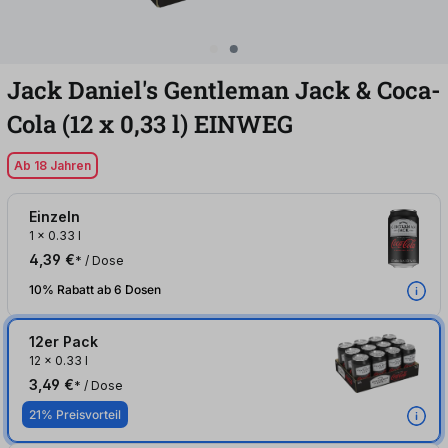
Jack Daniel's Gentleman Jack & Coca-
Cola (12
x
0,33
l
)
EINWEG
Ab 18 Jahren
Einzeln
1
x
0.33 l
4,39 €
* / Dose
10% Rabatt ab 6 Dosen
12er Pack
12
x
0.33 l
3,49 €
* / Dose
21% Preisvorteil