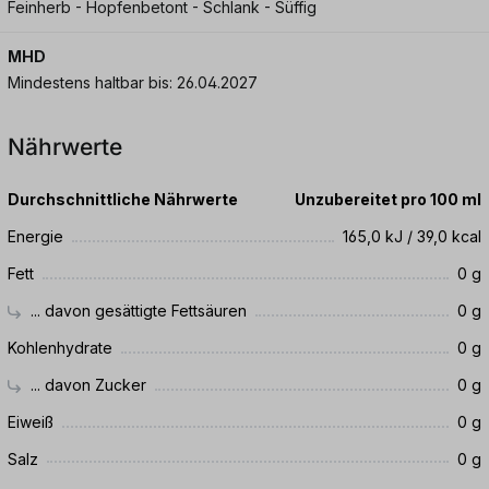
Feinherb - Hopfenbetont - Schlank - Süffig
MHD
Mindestens haltbar bis: 26.04.2027
Nährwerte
Durchschnittliche Nährwerte
Unzubereitet pro 100 ml
Energie
165,0 kJ / 39,0 kcal
Fett
0 g
... davon gesättigte Fettsäuren
0 g
Kohlenhydrate
0 g
... davon Zucker
0 g
Eiweiß
0 g
Salz
0 g