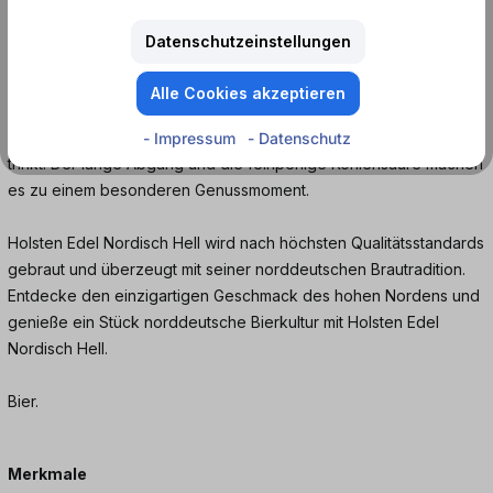
Freunden, beim Fußballschauen oder einfach nur zum
Entspannen nach einem langen Tag - Holsten Edel Nordisch Hell
Datenschutzeinstellungen
ist immer die richtige Wahl.
Alle Cookies akzeptieren
Mit seinem angenehmen und erfrischenden Geschmack ist
Holsten Edel Nordisch Hell ein Bier, das man gerne immer wieder
- Impressum
- Datenschutz
trinkt. Der lange Abgang und die feinperlige Kohlensäure machen
es zu einem besonderen Genussmoment.
Holsten Edel Nordisch Hell wird nach höchsten Qualitätsstandards
gebraut und überzeugt mit seiner norddeutschen Brautradition.
Entdecke den einzigartigen Geschmack des hohen Nordens und
genieße ein Stück norddeutsche Bierkultur mit Holsten Edel
Nordisch Hell.
Bier.
Merkmale