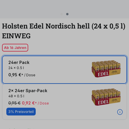
Holsten Edel Nordisch hell (24
x
0,5
l
)
EINWEG
Ab 16 Jahren
24er Pack
24
x
0.5 l
0,95 €
* / Dose
2x 24er Spar-Pack
48
x
0.5 l
0,95 €
0,92 €
* / Dose
3% Preisvorteil