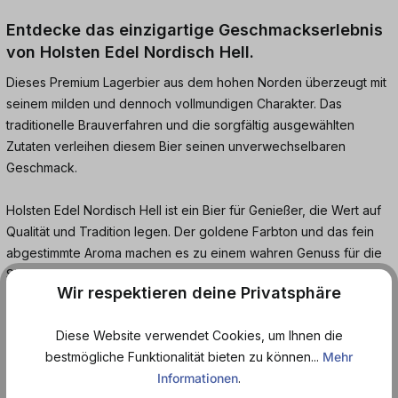
Entdecke das einzigartige Geschmackserlebnis
von Holsten Edel Nordisch Hell.
Dieses Premium Lagerbier aus dem hohen Norden überzeugt mit
seinem milden und dennoch vollmundigen Charakter. Das
traditionelle Brauverfahren und die sorgfältig ausgewählten
Zutaten verleihen diesem Bier seinen unverwechselbaren
Geschmack.
Holsten Edel Nordisch Hell ist ein Bier für Genießer, die Wert auf
Qualität und Tradition legen. Der goldene Farbton und das fein
abgestimmte Aroma machen es zu einem wahren Genuss für die
Sinne. Die leichte Malznote harmoniert perfekt mit der dezenten
Wir respektieren deine Privatsphäre
Hopfenbittere und sorgt für ein ausgewogenes
Geschmackserlebnis.
Diese Website verwendet Cookies, um Ihnen die
bestmögliche Funktionalität bieten zu können...
Mehr
Dieses norddeutsche Lagerbier eignet sich hervorragend als
Informationen
.
Begleiter zu verschiedenen Anlässen. Ob beim Grillen mit