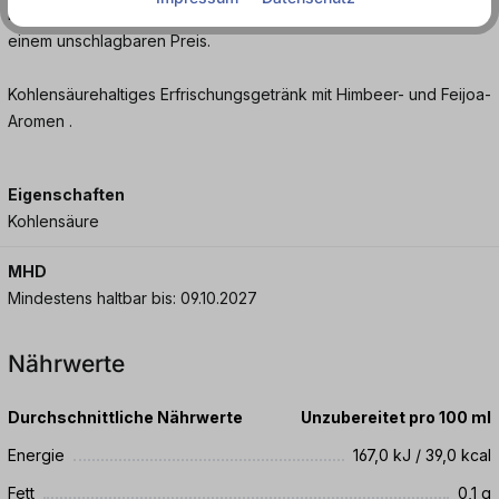
Dosenmatrosen.de und genieße diesen fruchtig-frischen Drink zu
einem unschlagbaren Preis.
Kohlensäurehaltiges Erfrischungsgetränk mit Himbeer- und Feijoa-
Aromen .
Eigenschaften
Kohlensäure
MHD
Mindestens haltbar bis: 09.10.2027
Nährwerte
Durchschnittliche Nährwerte
Unzubereitet pro 100 ml
Energie
167,0 kJ / 39,0 kcal
Fett
0,1 g