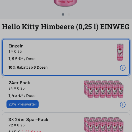
Hello Kitty Himbeere (0,25
l
)
EINWEG
Einzeln
1
x
0.25 l
1,89 €
* / Dose
10% Rabatt ab 6 Dosen
24er Pack
24
x
0.25 l
1,45 €
* / Dose
23% Preisvorteil
3x 24er Spar-Pack
72
x
0.25 l