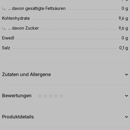
... davon gesättigte Fettsäuren
0 g
Kohlenhydrate
9,6 g
... davon Zucker
9,6 g
Eiweiß
0 g
Salz
0,1 g
Zutaten und Allergene
Bewertungen
Durchschnittliche Bewertung von 0 von 5
Produktdetails