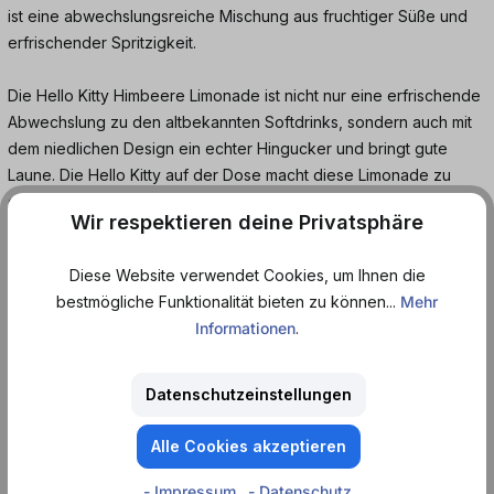
ist eine abwechslungsreiche Mischung aus fruchtiger Süße und
erfrischender Spritzigkeit.
Die Hello Kitty Himbeere Limonade ist nicht nur eine erfrischende
Abwechslung zu den altbekannten Softdrinks, sondern auch mit
dem niedlichen Design ein echter Hingucker und bringt gute
Laune. Die Hello Kitty auf der Dose macht diese Limonade zu
einem perfekten Begleiter für Partys, Picknicks oder einfach zum
Wir respektieren deine Privatsphäre
Genießen zwischendurch.
Diese Website verwendet Cookies, um Ihnen die
Warum Hello Kitty Himbeere Limonade?
bestmögliche Funktionalität bieten zu können...
Mehr
Informationen
.
Intensives, natürliches Himbeeraroma
Erfrischend und spritzig
Perfekt für jede Gelegenheit
Datenschutzeinstellungen
Süß und fruchtig, ideal für warme Tage
Alle Cookies akzeptieren
Bestelle jetzt die Hello Kitty Himbeere Limonade online bei
- Impressum
- Datenschutz