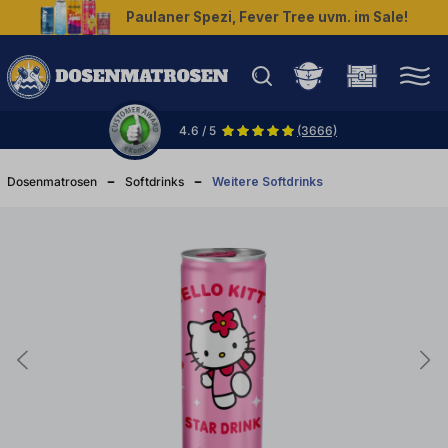
Paulaner Spezi, Fever Tree uvm. im Sale!
halt springen
4.6 / 5
(3666)
Dosenmatrosen
Softdrinks
Weitere Softdrinks