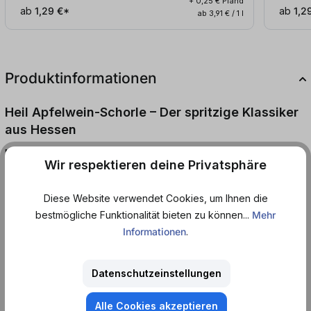
+ 0,25 € Pfand
ab
1,29 €*
ab
1,2
ab 3,91 € / 1 l
Produktinformationen
Heil Apfelwein-Schorle – Der spritzige Klassiker
aus Hessen
Mit der Heil Apfelwein-Schorle bekommst du die perfekte
Wir respektieren deine Privatsphäre
Balance aus echtem hessischem Apfelwein und prickelndem
Mineralwasser. Erfrischend, leicht und fruchtig-herb im
Diese Website verwendet Cookies, um Ihnen die
Geschmack – so schmeckt Apfelgenuss auf die unkomplizierte
bestmögliche Funktionalität bieten zu können...
Mehr
Art.
Informationen
.
Ideal für den Sommer, zum Grillen oder einfach als entspannter
Feierabenddrink: Die Apfelwein-Schorle von Heil überzeugt mit
Datenschutzeinstellungen
natürlichen Aromen, angenehmer Säure und traditioneller
Kelterkunst. Dank des niedrigeren Alkoholgehalts ist sie die
Alle Cookies akzeptieren