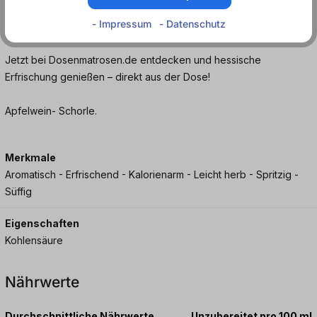
leichtere Alternative zum klassischen Apfelwein – ohne dabei auf
- Impressum
- Datenschutz
Geschmack zu verzichten.
Jetzt bei Dosenmatrosen.de entdecken und hessische
Erfrischung genießen – direkt aus der Dose!
Apfelwein- Schorle.
Merkmale
Aromatisch - Erfrischend - Kalorienarm - Leicht herb - Spritzig -
Süffig
Eigenschaften
Kohlensäure
Nährwerte
Durchschnittliche Nährwerte
Unzubereitet pro 100 ml