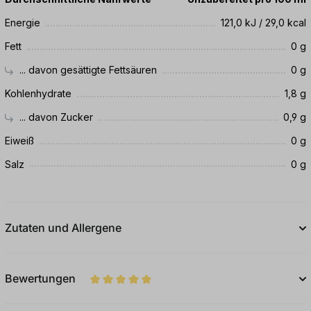
Energie
121,0 kJ / 29,0 kcal
Fett
0 g
... davon gesättigte Fettsäuren
0 g
Kohlenhydrate
1,8 g
... davon Zucker
0,9 g
Eiweiß
0 g
Salz
0 g
Zutaten und Allergene
Bewertungen
Durchschnittliche Bewertung von 5 von 5