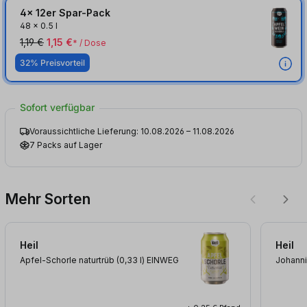
4x 12er Spar-Pack
48
x
0.5 l
1,19 €
1,15 €
* / Dose
32% Preisvorteil
Sofort verfügbar
Voraussichtliche Lieferung: 10.08.2026 – 11.08.2026
7 Packs auf Lager
Mehr Sorten
Heil
Heil
Apfel-Schorle naturtrüb (0,33
l
)
EINWEG
Johanni