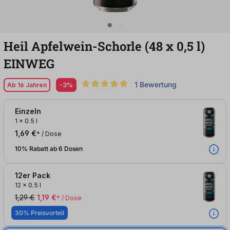
Heil Apfelwein-Schorle (48
x
0,5
l
)
EINWEG
1 Bewertung
Ab 16 Jahren
-3%
Durchschnittliche Bewertung von 5 von 5 S
Einzeln
1
x
0.5 l
1,69 €
* / Dose
10% Rabatt ab 6 Dosen
12er Pack
12
x
0.5 l
1,29 €
1,19 €
* / Dose
30% Preisvorteil