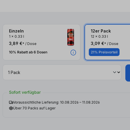
Einzeln
12er Pack
1
x
0.33 l
12
x
0.33 l
3,89 €
3,09 €
* / Dose
* / Dose
10% Rabatt ab 6 Dosen
21% Preisvorteil
Sofort verfügbar
Voraussichtliche Lieferung: 10.08.2026 – 11.08.2026
Über 70 Packs auf Lager