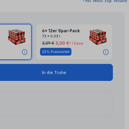
* inkl. MwSt. zzgl. Versand
6x 12er Spar-Pack
72
x
0.33 l
3,09 €
3,00 €
* / Dose
23% Preisvorteil
In die Truhe