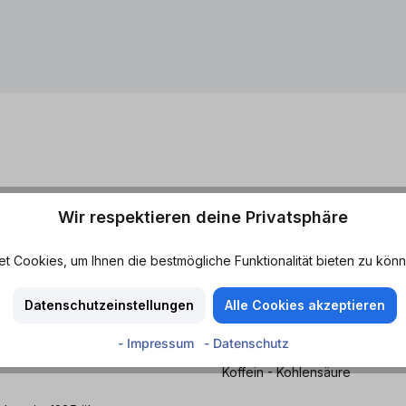
Wir respektieren deine Privatsphäre
perfekten Mix aus
Geschmack
egs.
Cola
 Cookies, um Ihnen die bestmögliche Funktionalität bieten zu könn
überhaupt! Umso besser, wenn
Merkmale
 kann und der Geschmack wie
Datenschutzeinstellungen
Alle Cookies akzeptieren
Herb - Süß
dieser fertig gemixte Rum-Mix
- Impressum
- Datenschutz
senden Longdrinkglas mit einer
Eigenschaften
Koffein - Kohlensäure