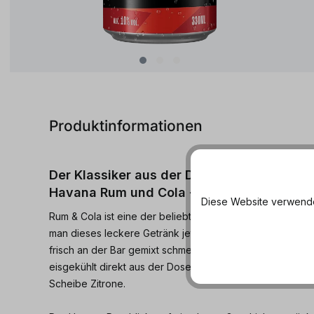
Produktinformationen
Der Klassiker aus der Dose. Genieße den 
Havana Rum und Cola - perfekt für unterw
Diese Website verwendet
Rum & Cola ist eine der beliebtesten Longdrink-Sorten 
man dieses leckere Getränk jetzt überall hin mitnehmen
frisch an der Bar gemixt schmeckt. Am besten schmeckt 
eisgekühlt direkt aus der Dose oder auf Eis in einem pas
Scheibe Zitrone.