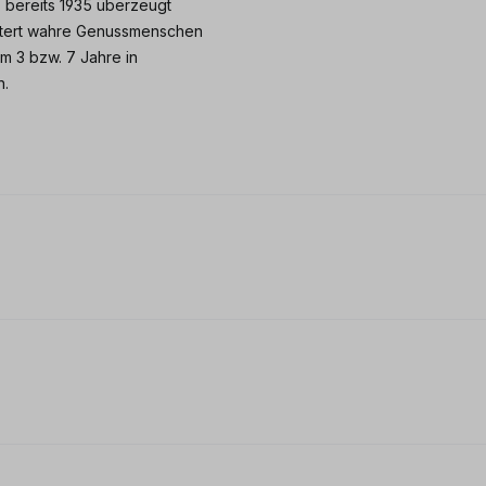
 bereits 1935 überzeugt
stert wahre Genussmenschen
um 3 bzw. 7 Jahre in
n.
 0 von 5 Sternen