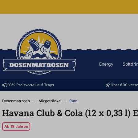
halt springen
Energy
Softdri
20% Preisvorteil auf Trays
Über 600 versc
Dosenmatrosen
Mixgetränke
Rum
Havana Club & Cola (12
x
0,33
l
)
Ab 18 Jahren