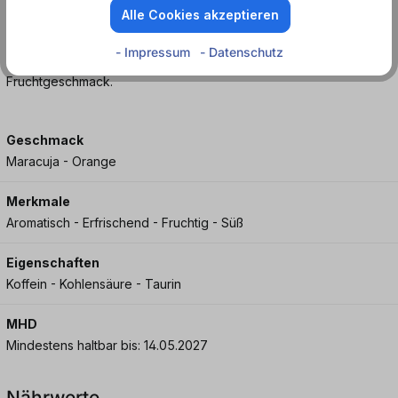
Alle Cookies akzeptieren
reicht!
- Impressum
- Datenschutz
Koffeinhaltiges Erfrischungsgetränk mit exotischem
Fruchtgeschmack.
Geschmack
Maracuja - Orange
Merkmale
Aromatisch - Erfrischend - Fruchtig - Süß
Eigenschaften
Koffein - Kohlensäure - Taurin
MHD
Mindestens haltbar bis: 14.05.2027
Nährwerte