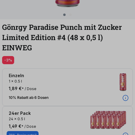
Gönrgy Paradise Punch mit Zucker
Limited Edition #4 (48
x
0,5
l
)
EINWEG
-3%
Einzeln
1
x
0.5 l
1,89 €
* / Dose
10% Rabatt ab 6 Dosen
24er Pack
24
x
0.5 l
1,49 €
* / Dose