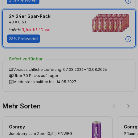
21% Preisvorteil
2x 24er Spar-Pack
48
x
0.5 l
1,49 €
1,45 €
* / Dose
23% Preisvorteil
Sofort verfügbar
Voraussichtliche Lieferung: 07.08.2026 – 10.08.2026
Über 70 Packs auf Lager
Mindestens haltbar bis: 14.05.2027
Mehr Sorten
Gönrgy
Gönrg
Juneberry Jam Zero (0,5
l
)
EINWEG
Pflaume