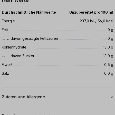
Durchschnittliche Nährwerte
Unzubereitet pro 100 ml
Energie
237,0 kJ / 56,0 kcal
Fett
0 g
... davon gesättigte Fettsäuren
0 g
Kohlenhydrate
13,0 g
... davon Zucker
13,0 g
Eiweiß
0,5 g
Salz
0,0 g
Zutaten und Allergene