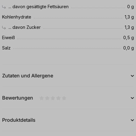
... davon gesättigte Fettsäuren
0 g
Kohlenhydrate
1,3 g
... davon Zucker
1,3 g
Eiweiß
0,5 g
Salz
0,0 g
Zutaten und Allergene
Bewertungen
Durchschnittliche Bewertung von 0 von 5
Produktdetails