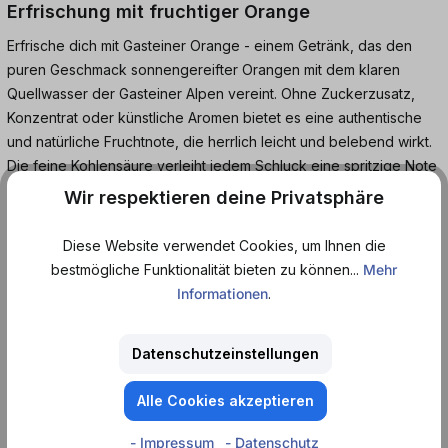
Erfrischung mit fruchtiger Orange
Erfrische dich mit Gasteiner Orange - einem Getränk, das den
puren Geschmack sonnengereifter Orangen mit dem klaren
Quellwasser der Gasteiner Alpen vereint. Ohne Zuckerzusatz,
Konzentrat oder künstliche Aromen bietet es eine authentische
und natürliche Fruchtnote, die herrlich leicht und belebend wirkt.
Die feine Kohlensäure verleiht jedem Schluck eine spritzige Note
und macht Gasteiner Orange zum gesunden und leckeren
Wir respektieren deine Privatsphäre
Durstlöscher.
Diese Website verwendet Cookies, um Ihnen die
Mit seinem reinen Fruchtsaft und nur minimalen Kalorien ist
bestmögliche Funktionalität bieten zu können...
Mehr
Gasteiner Orange die perfekte Wahl für alle, die auf eine
Informationen
.
natürliche und kalorienarme Erfrischung setzen - ideal für
unterwegs, nach dem Sport oder einfach zwischendurch.
Datenschutzeinstellungen
Jetzt die fruchtige Erfrischung von Gasteiner Orange bequem
Alle Cookies akzeptieren
online bei Dosenmatrosen.de bestellen und den Geschmack der
Alpen genießen!
- Impressum
- Datenschutz