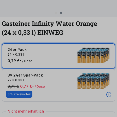
Gasteiner Infinity Water Orange
(24
x
0,33
l
)
EINWEG
24er Pack
24
x
0.33 l
0,79 €
* / Dose
3x 24er Spar-Pack
72
x
0.33 l
0,79 €
0,77 €
* / Dose
3% Preisvorteil
Nicht mehr erhältlich