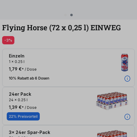
Flying Horse (72
x
0,25
l
)
EINWEG
-3%
Einzeln
1
x
0.25 l
1,79 €
* / Dose
10% Rabatt ab 6 Dosen
24er Pack
24
x
0.25 l
1,39 €
* / Dose
22% Preisvorteil
3x 24er Spar-Pack