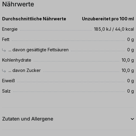
Nährwerte
Durchschnittliche Nährwerte
Unzubereitet pro 100 ml
Energie
185,0 kJ / 44,0 kcal
Fett
0 g
... davon gesättigte Fettsäuren
0 g
Kohlenhydrate
10,0 g
... davon Zucker
10,0 g
Eiweiß
0 g
Salz
0 g
Zutaten und Allergene