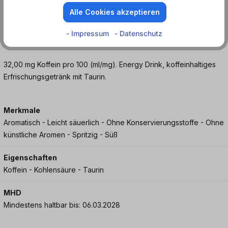
nicht nur erfrischend, sondern auch überraschend vielseitig und
Alle Cookies akzeptieren
genau richtig, wenn du es leicht trocken und nicht zu süß magst.
Bestelle jetzt und genieße die harmonische Mischung in jedem
- Impressum
- Datenschutz
Schluck.
32,00 mg Koffein pro 100 (ml/mg). Energy Drink, koffeinhaltiges
Erfrischungsgetränk mit Taurin.
Merkmale
Aromatisch - Leicht säuerlich - Ohne Konservierungsstoffe - Ohne
künstliche Aromen - Spritzig - Süß
Eigenschaften
Koffein - Kohlensäure - Taurin
MHD
Mindestens haltbar bis: 06.03.2028