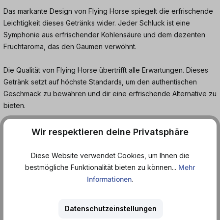
Das markante Design von Flying Horse spiegelt die erfrischende
Leichtigkeit dieses Getränks wider. Jeder Schluck ist eine
Symphonie aus erfrischender Kohlensäure und dem dezenten
Fruchtaroma, das den Gaumen verwöhnt.
Die Qualität von Flying Horse übertrifft alle Erwartungen. Dieses
Getränk setzt auf höchste Standards, um den authentischen
Geschmack zu bewahren und dir eine erfrischende Alternative zu
bieten.
Egal, ob du nach einer neuen Geschmackserfahrung suchst oder
Wir respektieren deine Privatsphäre
die Vielfalt von Flying Horse entdecken möchtest – dieses
Getränk wird dich mit seiner Fruchtigkeit und dezenten Süße
Diese Website verwendet Cookies, um Ihnen die
begeistern. Und das Beste ist, du kannst es unkompliziert online
bestmögliche Funktionalität bieten zu können...
Mehr
bei dosenmatrosen.de bestellen.
Informationen
.
Tauche ein in die Welt erfrischender Getränke und erlebe den
Datenschutzeinstellungen
einzigartigen Geschmack von Flying Horse. Dieses Getränk ist