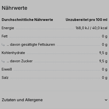
Nährwerte
Durchschnittliche Nährwerte
Unzubereitet pro 100 ml
Energie
168,0 kJ / 40,0 kcal
Fett
0 g
... davon gesättigte Fettsäuren
0 g
Kohlenhydrate
9,5 g
... davon Zucker
9,5 g
Eiweiß
0 g
Salz
0 g
Zutaten und Allergene