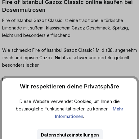
Fire of Istanbul Gazoz Classic online kaufen bei
Dosenmatrosen
Fire of Istanbul Gazoz Classic ist eine traditionelle türkische
Limonade mit süßem, klassischem Gazoz Geschmack. Spritzig,
leicht und besonders erfrischend.
Wie schmeckt Fire of Istanbul Gazoz Classic? Mild süß, angenehm
frisch und typisch Gazoz. Nicht zu schwer und perfekt gekühlt
besonders lecker.
Ideal für alle, die klassische Limonaden mögen oder türkische
Wir respektieren deine Privatsphäre
Getränkekultur entdecken möchten. Jetzt bei dosenmatrosen.de
bestellen und gut gekühlt genießen.
Diese Website verwendet Cookies, um Ihnen die
bestmögliche Funktionalität bieten zu können...
Mehr
Häufige Fragen:
Informationen
.
Wie schmeckt Gazoz Classic?
Datenschutzeinstellungen