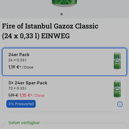
Fire of Istanbul Gazoz Classic
(24
x
0,33
l
)
EINWEG
24er Pack
24
x
0.33 l
1,19 €
* / Dose
3x 24er Spar-Pack
72
x
0.33 l
1,19 €
1,15 €
* / Dose
3% Preisvorteil
Sofort verfügbar