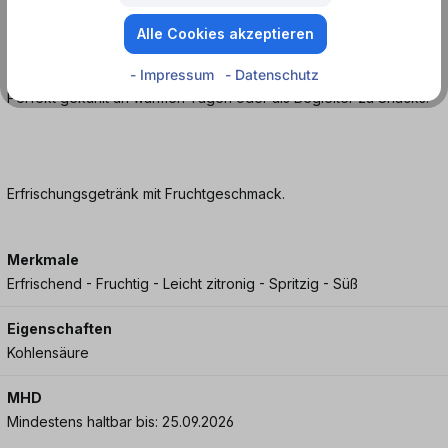
Süß, spritzig und erfrischend mit klassischem Limonadenprofil.
Alle Cookies akzeptieren
Wann passt Fire of Istanbul Gazoz Classic am besten?
- Impressum
- Datenschutz
Perfekt gekühlt an warmen Tagen oder als Begleiter zu Snacks.
Erfrischungsgetränk mit Fruchtgeschmack.
Merkmale
Erfrischend - Fruchtig - Leicht zitronig - Spritzig - Süß
Eigenschaften
Kohlensäure
MHD
Mindestens haltbar bis: 25.09.2026