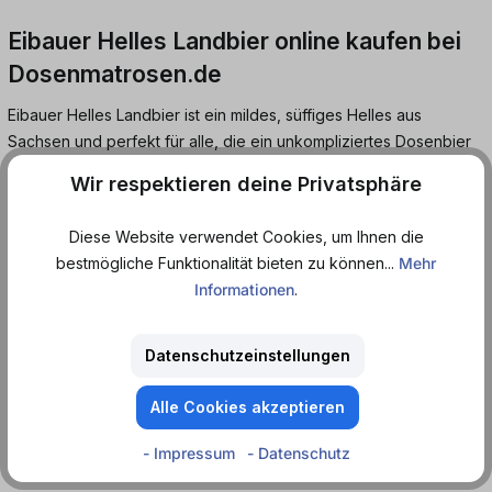
Eibauer Helles Landbier online kaufen bei
Dosenmatrosen.de
Eibauer Helles Landbier ist ein mildes, süffiges Helles aus
Sachsen und perfekt für alle, die ein unkompliziertes Dosenbier
mit weichem Geschmack suchen. Es trinkt sich angenehm rund,
Wir respektieren deine Privatsphäre
mit leichter Malznote und ohne zu viel Bittere, ideal für
entspannte Abende und lange Runden mit Freunden.
Diese Website verwendet Cookies, um Ihnen die
Aus der Dose ist Eibauer Helles Landbier schnell gekühlt,
bestmögliche Funktionalität bieten zu können...
Mehr
praktisch zu lagern und damit wie gemacht für Kühlschrank,
Informationen
.
Grillabend oder das nächste Festival. Wenn du neben den
bekannten Marken ein bodenständiges Helles probieren willst, ist
Datenschutzeinstellungen
dieses Landbier eine gute Ergänzung für deinen Getränke Vorrat.
Alle Cookies akzeptieren
- Impressum
- Datenschutz
Helles Landbier.