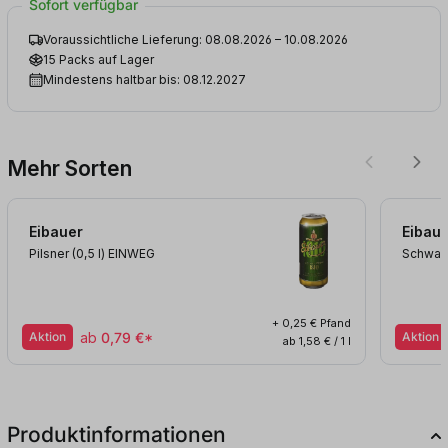
Sofort verfügbar
Voraussichtliche Lieferung: 08.08.2026 – 10.08.2026
15 Packs auf Lager
Mindestens haltbar bis: 08.12.2027
Mehr Sorten
Eibauer
Eibau
Pilsner (0,5
l
)
EINWEG
Schwarz
+ 0,25 € Pfand
Aktion
ab
0,79 €*
Aktion
ab 1,58 € / 1 l
Produktinformationen