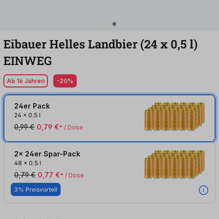
Eibauer Helles Landbier (24
x
0,5
l
)
EINWEG
Ab 16 Jahren
-20%
24er Pack
24
x
0.5 l
0,99 €
0,79 €
* / Dose
2x 24er Spar-Pack
48
x
0.5 l
0,79 €
0,77 €
* / Dose
3% Preisvorteil