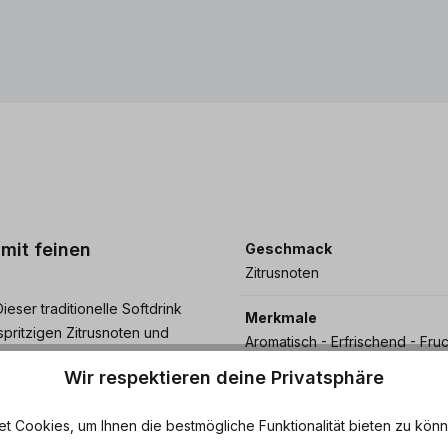
mit feinen
Geschmack
Zitrusnoten
eser traditionelle Softdrink
Merkmale
pritzigen Zitrusnoten und
Aromatisch - Erfrischend - Fruch
oder als erfrischender
Süß
Wir respektieren deine Privatsphäre
kelndes Geschmackserlebnis.
Eigenschaften
 Cookies, um Ihnen die bestmögliche Funktionalität bieten zu könn
und Süße genießen!
Kohlensäure