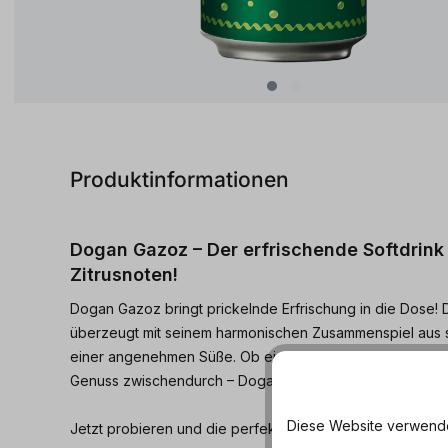
Produktinformationen
Dogan Gazoz – Der erfrischende Softdrink 
Zitrusnoten!
Dogan Gazoz bringt prickelnde Erfrischung in die Dose! Di
überzeugt mit seinem harmonischen Zusammenspiel aus s
einer angenehmen Süße. Ob eisgekühlt an heißen Tagen 
Genuss zwischendurch – Dogan Gazoz sorgt für ein pric
Diese Website verwendet
Jetzt probieren und die perfekte Mischung aus Frische 