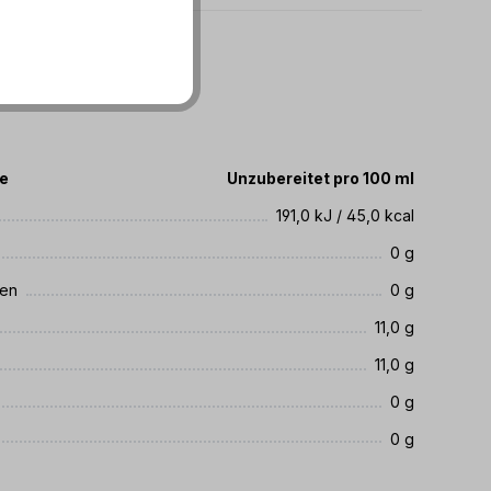
11.05.2027
te
Unzubereitet pro 100 ml
191,0 kJ / 45,0 kcal
0 g
ren
0 g
11,0 g
11,0 g
0 g
0 g