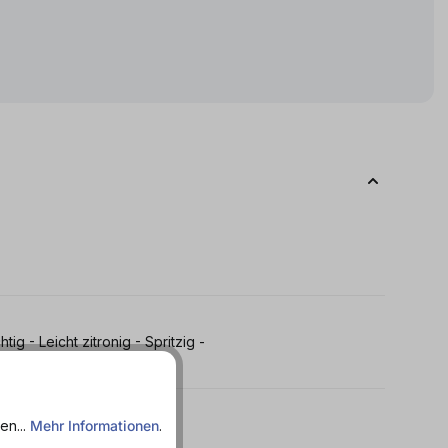
tig - Leicht zitronig - Spritzig -
en...
Mehr Informationen
.