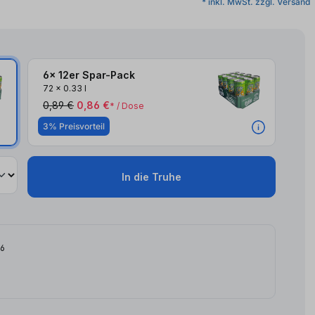
* inkl. MwSt. zzgl. Versand
6x 12er Spar-Pack
72
x
0.33 l
0,89 €
0,86 €
* / Dose
3% Preisvorteil
In die Truhe
26