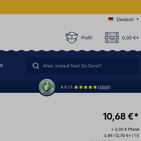
Deutsch
Profil
0,00 €*
et
4.6 / 5
(3666)
10,68 €*
+ 3,00 € Pfand
3,96 l
(2,70 €* / 1 l)