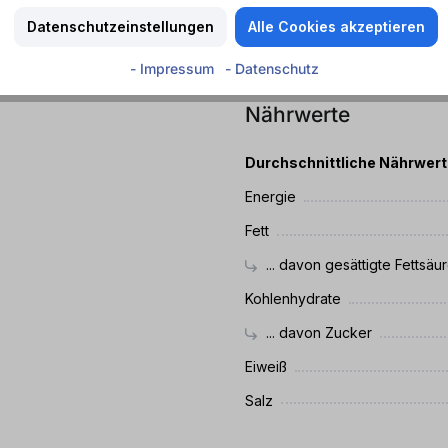
Datenschutzeinstellungen
Alle Cookies akzeptieren
eschmack.
MHD
Mindestens haltbar bis: 
- Impressum
- Datenschutz
Nährwerte
Durchschnittliche Nährwer
Energie
Fett
... davon gesättigte Fettsäu
Kohlenhydrate
... davon Zucker
Eiweiß
Salz