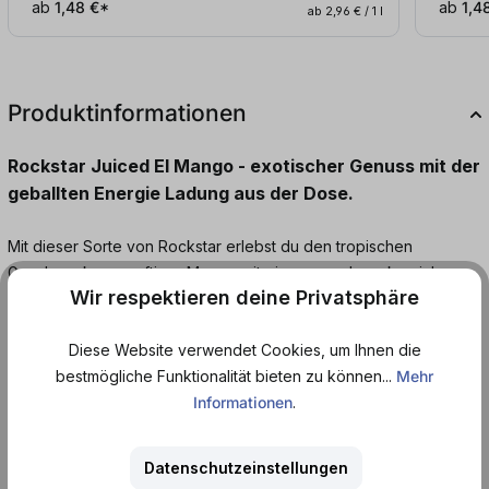
ab
1,48 €*
ab
1,4
ab 2,96 € / 1 l
Produktinformationen
Rockstar Juiced El Mango - exotischer Genuss mit der
geballten Energie Ladung aus der Dose.
Mit dieser Sorte von Rockstar erlebst du den tropischen
Geschmack von saftiger Mango mit einem geschmacksreichen
Wir respektieren deine Privatsphäre
Power Boost. Dank dieser unvergleichlichen Kombination aus
echtem Mango-Fruchtsaft und belebenden Koffein bringt dir der
Diese Website verwendet Cookies, um Ihnen die
Rockstar Juiced EL Mango mexikanisches Flair und
bestmögliche Funktionalität bieten zu können...
Mehr
Lebensfreude nach Hause. Dieser Energy Drink ist angereichert
Informationen
.
mit Guaraná, Gingseng, B-Vitaminen und schenkt dir so die Kraft,
die du Tag für Tag brauchst.
Datenschutzeinstellungen
Dank der leichten und handlichen Dose kannst du deinen