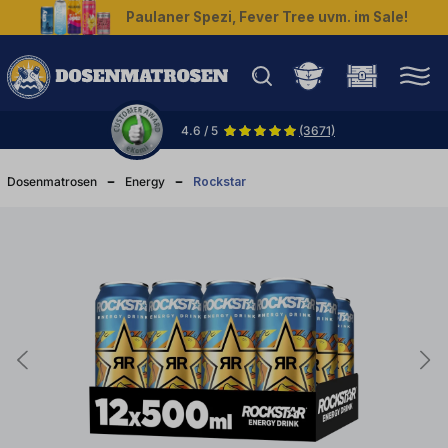
Paulaner Spezi, Fever Tree uvm. im Sale!
halt springen
4.6 / 5
(3671)
Dosenmatrosen
Energy
Rockstar