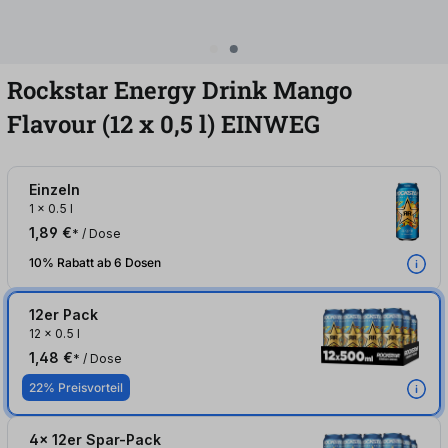
Rockstar Energy Drink Mango
Flavour (12
x
0,5
l
)
EINWEG
Einzeln
1
x
0.5 l
1,89 €
* / Dose
10% Rabatt ab 6 Dosen
12er Pack
12
x
0.5 l
1,48 €
* / Dose
22% Preisvorteil
4x 12er Spar-Pack