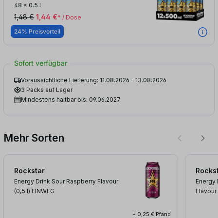
48
x
0.5 l
1,48 €
1,44 €
* / Dose
24% Preisvorteil
Sofort verfügbar
Voraussichtliche Lieferung: 11.08.2026 – 13.08.2026
3 Packs auf Lager
Mindestens haltbar bis: 09.06.2027
Mehr Sorten
Rockstar
Rocks
Energy Drink Sour Raspberry Flavour
Energy 
(0,5
l
)
EINWEG
Flavour
+ 0,25 € Pfand