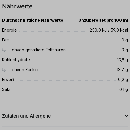
Nährwerte
Durchschnittliche Nährwerte
Unzubereitet pro 100 ml
Energie
250,0 kJ / 59,0 kcal
Fett
0 g
... davon gesättigte Fettsäuren
0 g
Kohlenhydrate
13,9 g
... davon Zucker
13,7 g
Eiweiß
0,2 g
Salz
0,1 g
Zutaten und Allergene