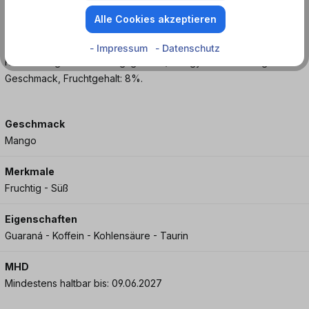
Rockstar Energy Drink immer und überall genießen.
Alle Cookies akzeptieren
Kühl und trocken aufbewahren. 31,00 mg Koffein pro 100 (ml/mg).
- Impressum
- Datenschutz
Koffeinhaltiges Erfrischungsgetränk/Energydrink mit Mango-
Geschmack, Fruchtgehalt: 8%.
Geschmack
Mango
Merkmale
Fruchtig - Süß
Eigenschaften
Guaraná - Koffein - Kohlensäure - Taurin
MHD
Mindestens haltbar bis: 09.06.2027