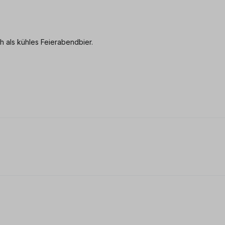
h als kühles Feierabendbier.
 0 von 5 Sternen