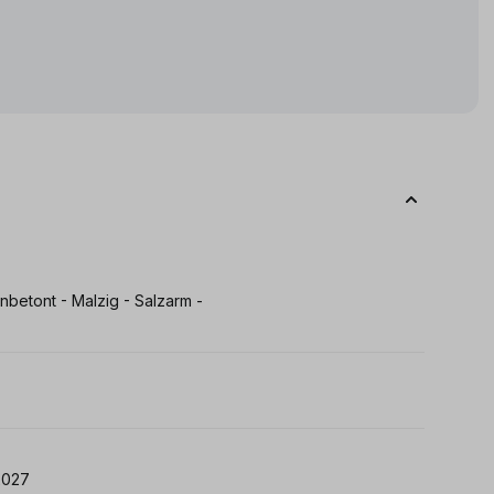
nbetont - Malzig - Salzarm -
s: 05.06.2027