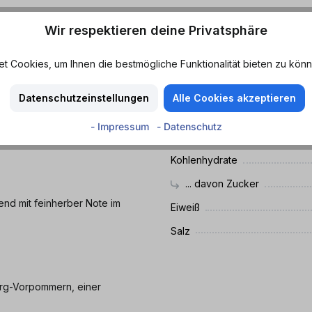
Wir respektieren deine Privatsphäre
Nährwerte
, Darguner Pilsener ist der
 Cookies, um Ihnen die bestmögliche Funktionalität bieten zu könn
Durchschnittliche Nährwer
und echtes Pilsener-
Energie
Datenschutzeinstellungen
Alle Cookies akzeptieren
Fett
- Impressum
- Datenschutz
... davon gesättigte Fettsäu
Kohlenhydrate
... davon Zucker
end mit feinherber Note im
Eiweiß
Salz
urg-Vorpommern, einer