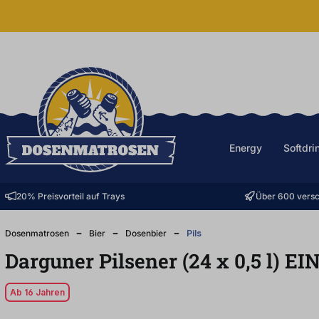
halt springen
Energy
Softdri
20% Preisvorteil auf Trays
Über 600 versc
Dosenmatrosen
Bier
Dosenbier
Pils
Darguner Pilsener (24
x
0,5
l
)
EI
Ab 16 Jahren