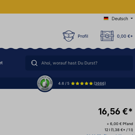
Deutsch
Profil
0,00 €*
et
4.6 / 5
(3666)
16,56 €*
+ 6,00 € Pfand
12 l
(1,38 €* / 1 l)