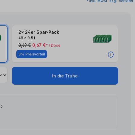
* inkl. MwSt. zzgl. Versand
2x 24er Spar-Pack
48
x
0.5 l
0,69 €
0,67 €
* / Dose
3% Preisvorteil
In die Truhe
26