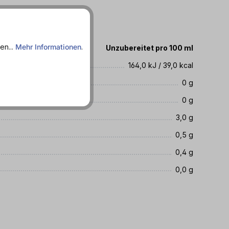
en...
Mehr Informationen
.
te
Unzubereitet pro 100 ml
164,0 kJ / 39,0 kcal
0 g
ren
0 g
3,0 g
0,5 g
0,4 g
0,0 g