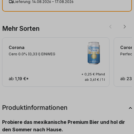
Lieferung: 14.08.2026 – 17.08.2026
Mehr Sorten
Corona
Coron
Cero 0.0% (0,33
l
)
EINWEG
Perfect
+ 0,25 € Pfand
ab
1,19 €*
ab
23,
ab 3,61 € / 1 l
Produktinformationen
Probiere das mexikanische Premium Bier und hol dir
den Sommer nach Hause.