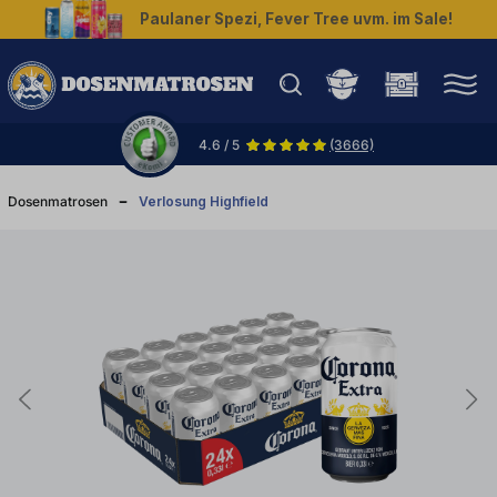
Paulaner Spezi, Fever Tree uvm. im Sale!
halt springen
4.6 / 5
(3666)
Dosenmatrosen
Verlosung Highfield