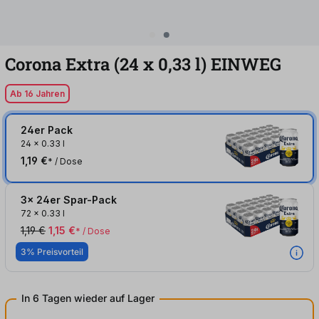
Corona Extra (24
x
0,33
l
)
EINWEG
Ab 16 Jahren
24er Pack
24
x
0.33 l
1,19 €
* / Dose
3x 24er Spar-Pack
72
x
0.33 l
1,19 €
1,15 €
* / Dose
3% Preisvorteil
In 6 Tagen wieder auf Lager