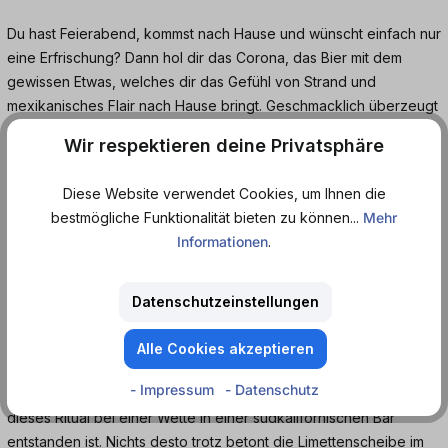
Du hast Feierabend, kommst nach Hause und wünscht einfach nur
eine Erfrischung? Dann hol dir das Corona, das Bier mit dem
gewissen Etwas, welches dir das Gefühl von Strand und
mexikanisches Flair nach Hause bringt. Geschmacklich überzeugt
das Bier mit der malzig-süßlichen Würze mit frischen Zitrusnoten.
Wir respektieren deine Privatsphäre
Die Farbe ist intensiv gold-gelb und im Einschank macht sich die
Kohlensäure bemerkbar, die für eine dezente Schaumkrone
Diese Website verwendet Cookies, um Ihnen die
sorgt.
bestmögliche Funktionalität bieten zu können...
Mehr
Informationen
.
Woher stammt eigentlich das Limetten-Ritual?
Die Limette ist der perfekte Begleiter, wenn man an perfekte
Datenschutzeinstellungen
Corona-Genuss denkt. Aber woher kommt dieses Ritual
eigentlich? Es gibt tatsächlich zwei Mythen, die einen sagen, dass
Alle Cookies akzeptieren
es von der mexikanischen Tradition ""Chelada"" abstammt. Hier
- Impressum
- Datenschutz
mischte man das Bier mit Zitronensaft. Andere behaupten, dass
dieses Ritual bei einer Wette in einer südkalifornischen Bar
entstanden ist. Nichts desto trotz betont die Limettenscheibe im