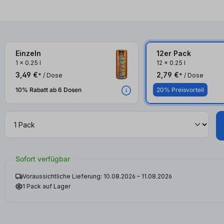
Einzeln
12er Pack
1
x
0.25 l
12
x
0.25 l
3,49 €
2,79 €
* / Dose
* / Dose
10% Rabatt ab 6 Dosen
20% Preisvorteil
Sofort verfügbar
Voraussichtliche Lieferung: 10.08.2026 – 11.08.2026
1 Pack auf Lager