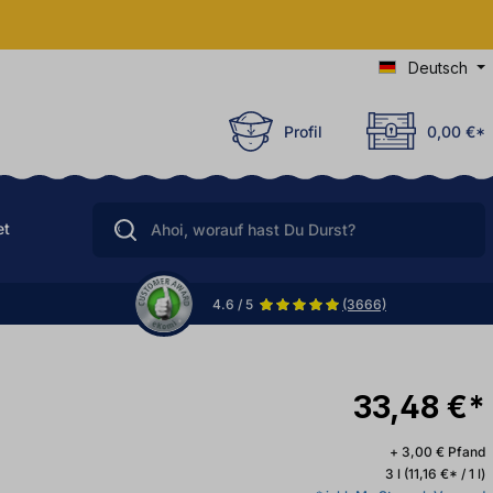
Deutsch
Profil
0,00 €*
et
4.6 / 5
(3666)
33,48 €*
+ 3,00 € Pfand
3 l
(11,16 €* / 1 l)