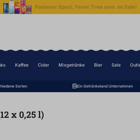
Paulaner Spezi, Fever Tree uvm. im Sale!
nks
Kaffee
Cider
Mixgetränke
Bier
Sale
Outl
hiedene Sorten
Ein Getränkeland Unternehmen
(12
x
0,25
l
)