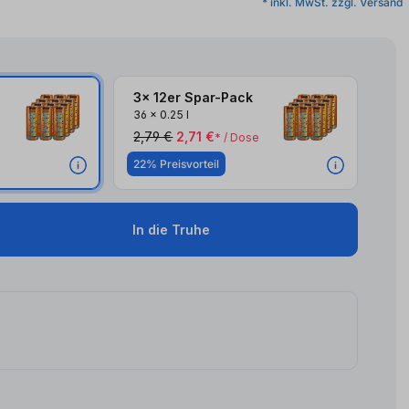
* inkl. MwSt. zzgl. Versand
3x 12er Spar-Pack
36
x
0.25 l
2,79 €
2,71 €
* / Dose
22% Preisvorteil
In die Truhe