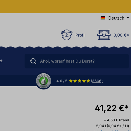
Deutsch
Profil
0,00 €*
et
4.6 / 5
(3666)
41,22 €*
+ 4,50 € Pfand
5,94 l
(6,94 €* / 1 l)