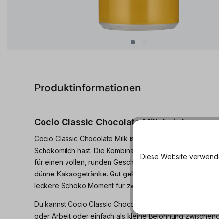
Produktinformationen
Cocio Classic Chocolate Milk bei dosenma
Cocio Classic Chocolate Milk ist genau das Richtige, wenn
Schokomilch hast. Die Kombination aus Milch, Kakao un
Diese Website verwendet
für einen vollen, runden Geschmack, der eher an Trinksc
dünne Kakaogetränke. Gut gekühlt aus der Dose ist Cocio
leckere Schoko Moment für zwischendurch.
Du kannst Cocio Classic Chocolate Milk pur genießen, z
oder Arbeit oder einfach als kleine Belohnung zwischen