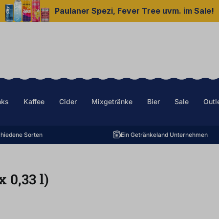
Paulaner Spezi, Fever Tree uvm. im Sale!
nks
Kaffee
Cider
Mixgetränke
Bier
Sale
Outl
hiedene Sorten
Ein Getränkeland Unternehmen
x
0,33
l
)