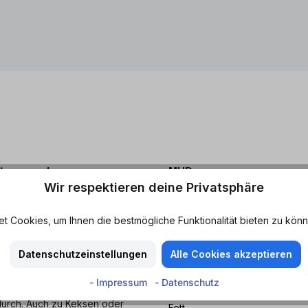
trosen.de
MHD
Wir respektieren deine Privatsphäre
Mindestens haltbar bis: 
 du Lust auf richtig cremige
d einer angenehmen Süße sorgt
 Cookies, um Ihnen die bestmögliche Funktionalität bieten zu könn
Nährwerte
hokolade erinnert als an
 Classic der schnelle und
Datenschutzeinstellungen
Alle Cookies akzeptieren
Durchschnittliche Nährwer
- Impressum
- Datenschutz
Energie
um Frühstück, nach der Schule
durch. Auch zu Keksen oder
Fett