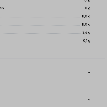
ren
0 g
11,0 g
11,0 g
3,6 g
0,1 g