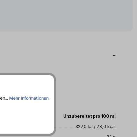
27.10.2026
en...
Mehr Informationen
.
te
Unzubereitet pro 100 ml
329,0 kJ / 78,0 kcal
2,1 g