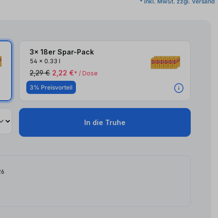
* inkl. MwSt. zzgl. Versand
3x 18er Spar-Pack
54
x
0.33 l
2,29 €
2,22 €
* / Dose
3% Preisvorteil
In die Truhe
26