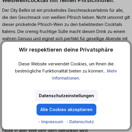
Weißweincocktail mit feinen Pfirsichnoten.
Der City Bellini ist ein prickelndes Geschmackserlebnis für alle,
die den Geschmack von weißem Pfirsich lieben. Nicht umsonst gilt
dieser prickelnde Pfirsich-Wein zu den beliebtesten Cocktails
Italiens. Die cremig fruchtige Süße macht diesen Drink zu einem
wahren Genuss und eignet sich perfekt für gesellige Abende mit
Freunden, Partys oder einfach. Hol dir den Sommer nach Hause
Wir respektieren deine Privatsphäre
und dir dieses leckere Getränk mit einem Hauch mediterranem
Flair.
Diese Website verwendet Cookies, um Ihnen die
bestmögliche Funktionalität bieten zu können...
Mehr
Hintergrundinformation zu dem italienischen Original
Informationen
.
Cocktail:
Fest steht, dass der beliebte Weincocktail in den 1930ern in Italien
Datenschutzeinstellungen
zum ersten Mal gemixt wurde. Dieser besteht in der Regel nur
aus zwei Zutaten: aus weißem Pfirsichpüree und Prosecco. Diese
Alle Cookies akzeptieren
Kombination macht den Bellini zu einem einzigartigen Genuss.
- Impressum
- Datenschutz
Guiseppe Cipriani war der Entwickler dieses Cocktails, der bis
heute in aller Welt sehr gern getrunken wird.