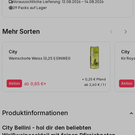
Voraussichtliche Lieferung: 12.08.2026 – 14.08.2026
29 Packs auf Lager
Mehr Sorten
City
City
Weinschorle Weiss (0,25
l
)
EINWEG
Kir Roya
+ 0,25 € Pfand
Aktion
ab
0,65 €*
Aktion
ab 2,60 € / 1 l
Produktinformationen
City Bellini - hol dir den beliebten