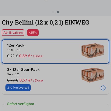
City Bellini (12
x
0,2
l
)
EINWEG
Ab 18 Jahren
-25%
12er Pack
12
x
0.2 l
0,79 €
0,59 €
* / Dose
3x 12er Spar-Pack
36
x
0.2 l
0,77 €
0,57 €
* / Dose
3% Preisvorteil
Sofort verfügbar