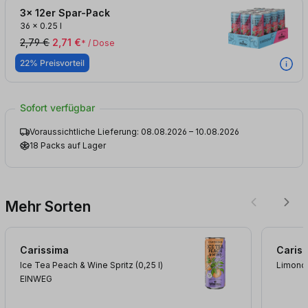
3x 12er Spar-Pack
36
x
0.25 l
2,79 €
2,71 €
* / Dose
22% Preisvorteil
Sofort verfügbar
Voraussichtliche Lieferung: 08.08.2026 – 10.08.2026
18 Packs auf Lager
Mehr Sorten
Carissima
Caris
Ice Tea Peach & Wine Spritz (0,25
l
)
Limonce
EINWEG