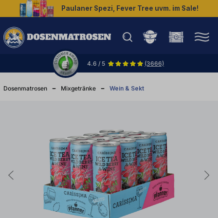
Paulaner Spezi, Fever Tree uvm. im Sale!
halt springen
4.6 / 5
(3666)
Dosenmatrosen
Mixgetränke
Wein & Sekt