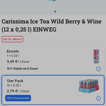
Carissima Ice Tea Wild Berry & Wine
(12
x
0,25
l
)
EINWEG
Ab 16 Jahren
Einzeln
1
x
0.25 l
3,49 €
* / Dose
10% Rabatt ab 6 Dosen
12er Pack
12
x
0.25 l
2,79 €
* / Dose
20% Preisvorteil