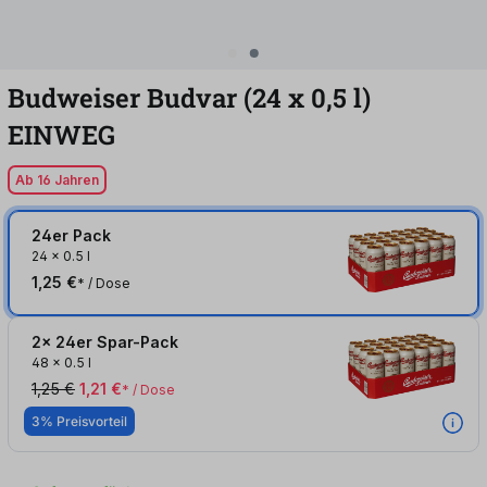
Budweiser Budvar (24
x
0,5
l
)
EINWEG
Ab 16 Jahren
24er Pack
24
x
0.5 l
1,25 €
* / Dose
2x 24er Spar-Pack
48
x
0.5 l
1,25 €
1,21 €
* / Dose
3% Preisvorteil