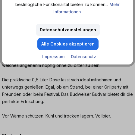
Budweiser Budvar - das beliebte und
bestmögliche Funktionalität bieten zu können...
Mehr
ursprüngliche Pils aus Tschechien.
Informationen
.
Dieses helle Pilsener Bier hat einen angenehm milden
Geschmack, die Farbe kommt in einem kräftigen gold-gelb und
Datenschutzeinstellungen
der Schaum hält sich lange im Glas. Der Geruch ist leicht würzig
und getreidig. Im Antrunk ist eine leichte Süße rauszuschmecken,
Alle Cookies akzeptieren
es ist herb und die Kohlensäure macht es zu einem prickelnden
- Impressum
- Datenschutz
Vergnügen. Alles in allem ist es ein süffiges böhmisches Bier,
welches angenehm hopfig ohne zu bitter zu sein.
Die praktische 0,5 Liter Dose lässt sich ideal mitnehmen und
unterwegs genießen. Egal, ob am Strand, bei einer Grillparty mit
Freunden oder beim Festival. Das Budweiser Budvar bietet dir die
perfekte Erfrischung.
Vor Wärme schützen. Kühl und trocken lagern. Vollbier.