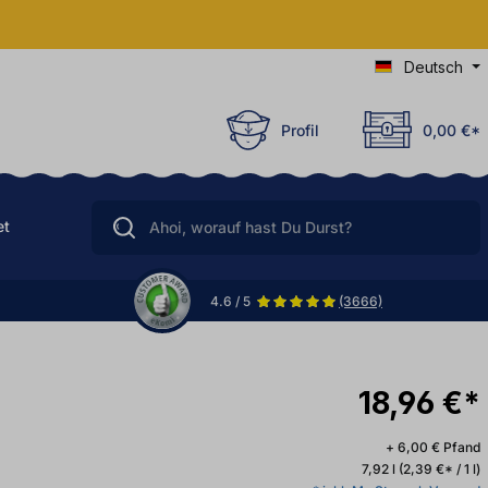
Deutsch
Profil
0,00 €*
et
4.6 / 5
(3666)
18,96 €*
+ 6,00 € Pfand
7,92 l
(2,39 €* / 1 l)