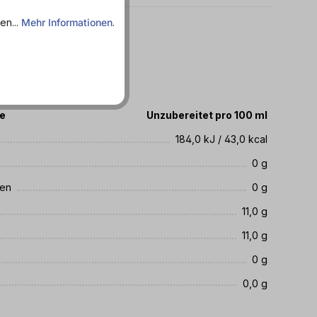
en...
Mehr Informationen
.
: 07.08.2027
te
Unzubereitet pro 100 ml
184,0 kJ / 43,0 kcal
0 g
ren
0 g
11,0 g
11,0 g
0 g
0,0 g