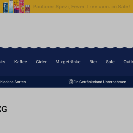
Paulaner Spezi, Fever Tree uvm. im Sale!
nks
Kaffee
Cider
Mixgetränke
Bier
Sale
Outl
hiedene Sorten
Ein Getränkeland Unternehmen
EG