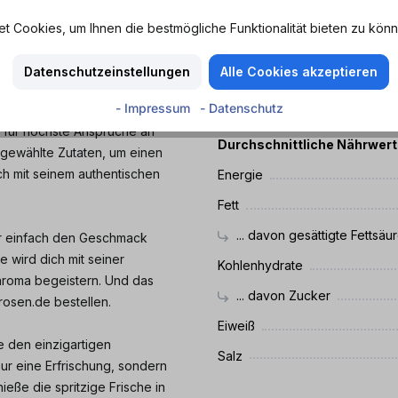
ie perfekte Balance zwischen
 Cookies, um Ihnen die bestmögliche Funktionalität bieten zu könn
MHD
uck ist wie ein Spaziergang
Mindestens haltbar bis
e intensiven Aromen verleihen
Datenschutzeinstellungen
Alle Cookies akzeptieren
Nährwerte
- Impressum
- Datenschutz
ht für höchste Ansprüche an
Durchschnittliche Nährwer
sgewählte Zutaten, um einen
uch mit seinem authentischen
Energie
Fett
... davon gesättigte Fettsäu
der einfach den Geschmack
 wird dich mit seiner
Kohlenhydrate
aroma begeistern. Und das
... davon Zucker
rosen.de bestellen.
Eiweiß
e den einzigartigen
Salz
ur eine Erfrischung, sondern
ieße die spritzige Frische in