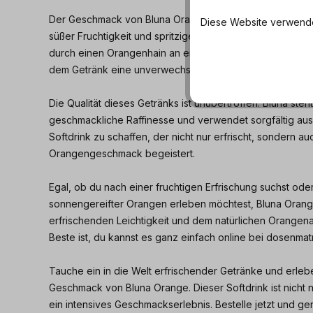
Der Geschmack von Bluna Orange zeichnet sich durch d
Diese Website verwendet
süßer Fruchtigkeit und spritziger Frische aus. Jeder Schl
durch einen Orangenhain an einem sonnigen Tag, und di
dem Getränk eine unverwechselbare Note.
Die Qualität dieses Getränks ist unübertroffen. Bluna ste
geschmackliche Raffinesse und verwendet sorgfältig au
Softdrink zu schaffen, der nicht nur erfrischt, sondern a
Orangengeschmack begeistert.
Egal, ob du nach einer fruchtigen Erfrischung suchst o
sonnengereifter Orangen erleben möchtest, Bluna Orange
erfrischenden Leichtigkeit und dem natürlichen Orangen
Beste ist, du kannst es ganz einfach online bei dosenmat
Tauche ein in die Welt erfrischender Getränke und erleb
Geschmack von Bluna Orange. Dieser Softdrink ist nicht n
ein intensives Geschmackserlebnis. Bestelle jetzt und gen