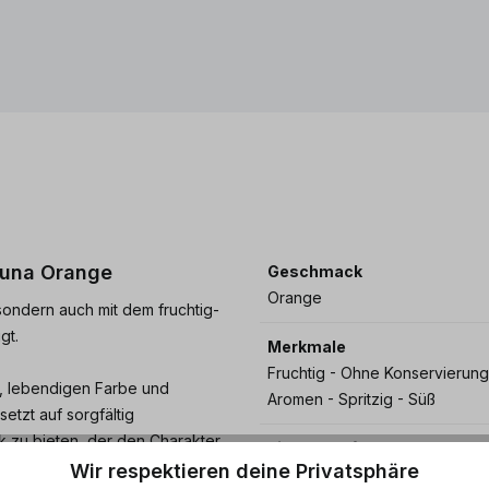
Bluna Orange
Geschmack
Orange
 sondern auch mit dem fruchtig-
gt.
Merkmale
Fruchtig - Ohne Konservierung
n, lebendigen Farbe und
Aromen - Spritzig - Süß
etzt auf sorgfältig
 zu bieten, der den Charakter
Eigenschaften
Wir respektieren deine Privatsphäre
Kohlensäure