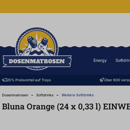
halt springen
Energy
Softdri
20% Preisvorteil auf Trays
Über 600 versc
Dosenmatrosen
Softdrinks
Weitere Softdrinks
Bluna Orange (24
x
0,33
l
)
EINW