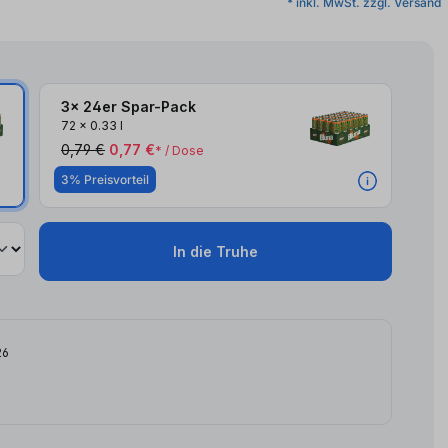
* inkl. MwSt. zzgl. Versand
3x 24er Spar-Pack
72
x
0.33 l
0,79 €
0,77 €
* / Dose
3% Preisvorteil
In die Truhe
26