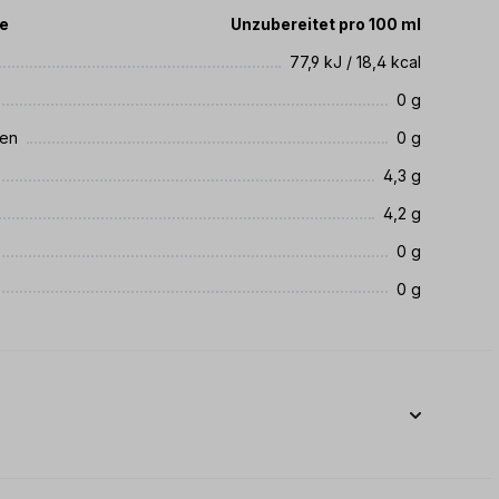
te
Unzubereitet pro 100 ml
77,9 kJ / 18,4 kcal
0 g
ren
0 g
4,3 g
4,2 g
0 g
0 g