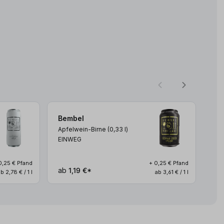
Bembel
Be
Apfelwein-Birne (0,33
l
)
Apf
EINWEG
EI
0,25 € Pfand
+ 0,25 € Pfand
ab
1,19 €*
ab
ab 2,78 € / 1 l
ab 3,61 € / 1 l