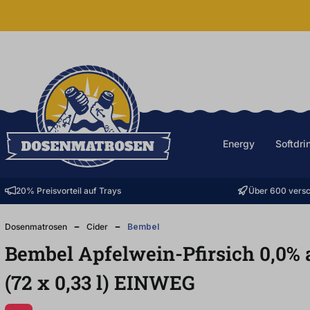
halt springen
Energy
Softdri
20% Preisvorteil auf Trays
Über 600 versc
Dosenmatrosen
Cider
Bembel
Bembel Apfelwein-Pfirsich 0,0% 
(72
x
0,33
l
)
EINWEG