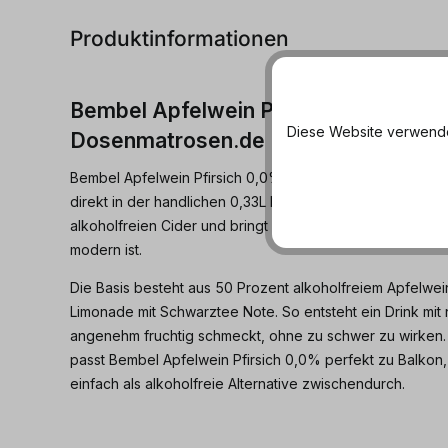
Produktinformationen
Bembel Apfelwein Pfirsich 0,0% onlin
Diese Website verwendet
Dosenmatrosen.de
Bembel Apfelwein Pfirsich 0,0% ist die erste alkoholfre
direkt in der handlichen 0,33L Dose. Fruchtig und leicht trif
alkoholfreien Cider und bringt dir ein Apfelwein Mischge
modern ist.
Die Basis besteht aus 50 Prozent alkoholfreiem Apfelwei
Limonade mit Schwarztee Note. So entsteht ein Drink mit n
angenehm fruchtig schmeckt, ohne zu schwer zu wirken.
passt Bembel Apfelwein Pfirsich 0,0% perfekt zu Balkon, 
einfach als alkoholfreie Alternative zwischendurch.