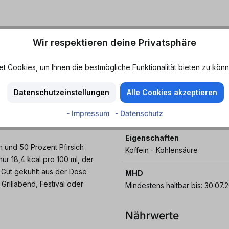
Wir respektieren deine Privatsphäre
e kaufen bei
Geschmack
 Cookies, um Ihnen die bestmögliche Funktionalität bieten zu könn
Pfirsich
Merkmale
ie Sorte von Bembel und kommt
Datenschutzeinstellungen
Alle Cookies akzeptieren
Aromatisch - Erfrischend - Fruc
ft hier spritziger Pfirsich auf
- Impressum
- Datenschutz
Süffig - Süß
tränk, das erfrischend und
Eigenschaften
n und 50 Prozent Pfirsich
Koffein - Kohlensäure
ur 18,4 kcal pro 100 ml, der
 Gut gekühlt aus der Dose
MHD
Grillabend, Festival oder
Mindestens haltbar bis
Nährwerte