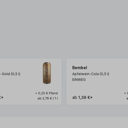
Bembel
-Gold (0,5
l
)
Apfelwein-Cola (0,5
l
)
EINWEG
+ 0,25 € Pfand
+ 
€*
ab
1,39 €*
ab 2,78 € / 1 l