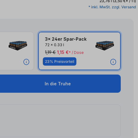
23,76 l
(3,50 €* / 1 l)
* inkl. MwSt. zzgl. Versand
3x 24er Spar-Pack
3x
72
x
0.33 l
1,19 €
1,15 €
* / Dose
23% Preisvorteil
In die Truhe