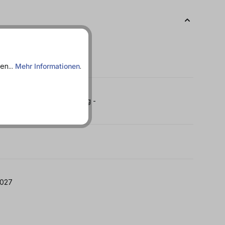
en...
Mehr Informationen
.
htig - Kalorienarm - Spritzig -
: 30.07.2027