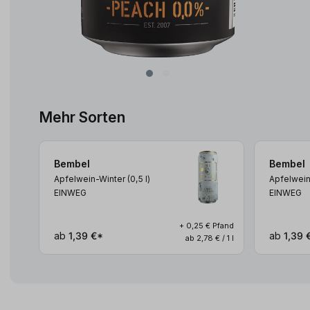
Mehr Sorten
Bembel
Bembel
Apfelwein-Winter (0,5
l
)
Apfelwein
EINWEG
EINWEG
+ 0,25 € Pfand
ab
1,39 €*
ab
1,39 
ab 2,78 € / 1 l