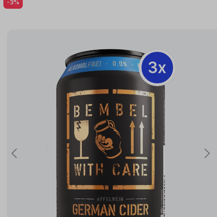
-3%
3x
3x