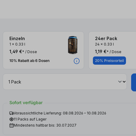
Einzeln
24er Pack
3x
3x
1
x
0.33 l
24
x
0.33 l
1,49 €
1,19 €
* / Dose
* / Dose
10% Rabatt ab 6 Dosen
20% Preisvorteil
Sofort verfügbar
Voraussichtliche Lieferung: 08.08.2026 – 10.08.2026
11 Packs auf Lager
Mindestens haltbar bis: 30.07.2027