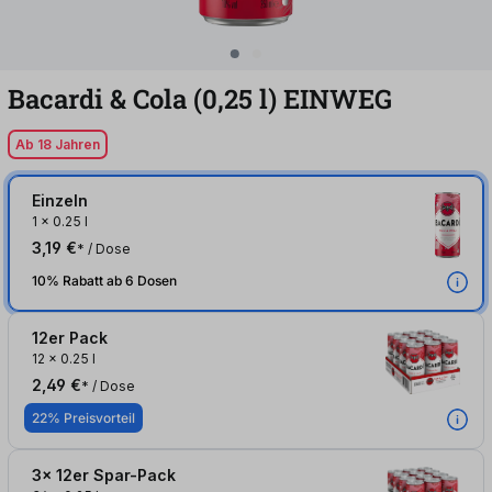
Bacardi & Cola (0,25
l
)
EINWEG
Ab 18 Jahren
Einzeln
1
x
0.25 l
3,19 €
* / Dose
10% Rabatt ab 6 Dosen
12er Pack
12
x
0.25 l
2,49 €
* / Dose
22% Preisvorteil
3x 12er Spar-Pack