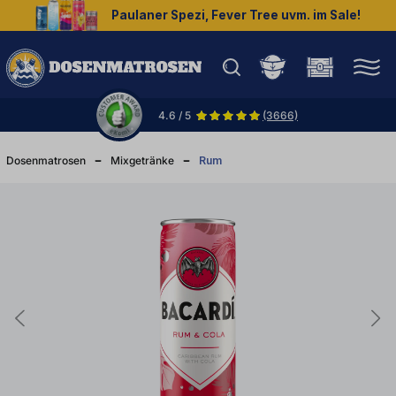
Paulaner Spezi, Fever Tree uvm. im Sale!
halt springen
4.6 / 5
(3666)
Dosenmatrosen
Mixgetränke
Rum