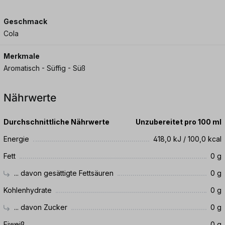
Geschmack
Cola
Merkmale
Aromatisch - Süffig - Süß
Nährwerte
Durchschnittliche Nährwerte
Unzubereitet pro 100 ml
Energie
418,0 kJ / 100,0 kcal
Fett
0 g
... davon gesättigte Fettsäuren
0 g
Kohlenhydrate
0 g
... davon Zucker
0 g
Eiweiß
0 g