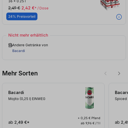
36
x
0.25 l
2,49 €
2,42 €
* / Dose
24% Preisvorteil
Nicht mehr erhältlich
Andere Getränke von
Bacardi
Mehr Sorten
Bacardi
Bacar
Mojito (0,25
l
)
EINWEG
Spiced 
+ 0,25 € Pfand
ab
2,49 €*
ab
2,4
ab 9,96 € / 1 l