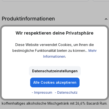
Produktinformationen
Du suchst nach einem erfrischenden Mix, der
Wir respektieren deine Privatsphäre
direkt in die Dose kommt?
Diese Website verwendet Cookies, um Ihnen die
Dann ist Bacardi & Cola genau das Richtige für dich! Mit dem
bestmögliche Funktionalität bieten zu können...
Mehr
perfekten Verhältnis von Bacardi Rum und spritziger Cola bietet
Informationen
.
diese Kombination einen unwiderstehlichen Geschmack. Egal, ob
du auf einer Party bist, mit Freunden abhängst oder einfach nur
deinen Feierabend genießt - Bacardi & Cola aus der Dose ist der
Datenschutzeinstellungen
ideale Begleiter.
Alle Cookies akzeptieren
Schnapp dir eine Dose, lehn dich zurück und erlebe den
ultimativen Genuss!
- Impressum
- Datenschutz
koffeinhaltiges alkoholische Mischgetränk mit 26,6% Bacardi Rum.