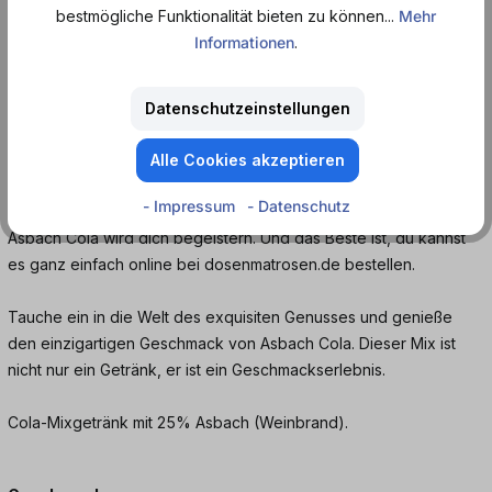
sich mit sprudelnder Cola zu einem erfrischenden Mix, der
bestmögliche Funktionalität bieten zu können...
Mehr
deinen Gaumen verwöhnt. Dieser Mix bietet die perfekte Balance
Informationen
.
zwischen der Wärme des Weinbrands und der belebenden Süße
der Cola.
Datenschutzeinstellungen
Asbach Cola zeichnet sich durch Qualität und Tradition aus. Der
Weinbrand wird sorgfältig hergestellt und ist ein Zeichen für
Alle Cookies akzeptieren
handwerkliche Exzellenz. Egal, ob du ein Kenner von Weinbrand-
- Impressum
- Datenschutz
Getränken bist oder nach einer besonderen Erfrischung suchst,
Asbach Cola wird dich begeistern. Und das Beste ist, du kannst
es ganz einfach online bei dosenmatrosen.de bestellen.
Tauche ein in die Welt des exquisiten Genusses und genieße
den einzigartigen Geschmack von Asbach Cola. Dieser Mix ist
nicht nur ein Getränk, er ist ein Geschmackserlebnis.
Cola-Mixgetränk mit 25% Asbach (Weinbrand).