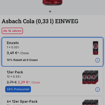
Asbach Cola (0,33
l
)
EINWEG
Ab 18 Jahren
Einzeln
1
x
0.33 l
3,49 €
* / Dose
10% Rabatt ab 6 Dosen
12er Pack
12
x
0.33 l
2,79 €
2,29 €
* / Dose
34% Preisvorteil
6x 12er Spar-Pack