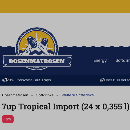
halt springen
Energy
Softdri
20% Preisvorteil auf Trays
Über 600 versc
Dosenmatrosen
Softdrinks
Weitere Softdrinks
7up Tropical Import (24
x
0,355
l
-3%