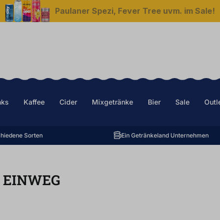
Paulaner Spezi, Fever Tree uvm. im Sale!
nks
Kaffee
Cider
Mixgetränke
Bier
Sale
Outl
hiedene Sorten
Ein Getränkeland Unternehmen
)
EINWEG