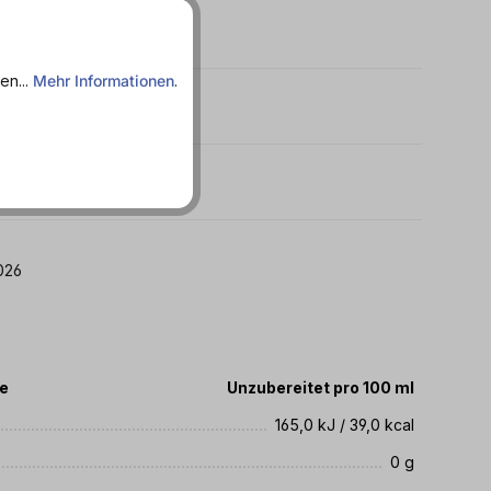
en...
Mehr Informationen
.
g - Süß
20.12.2026
te
Unzubereitet pro 100 ml
165,0 kJ / 39,0 kcal
0 g