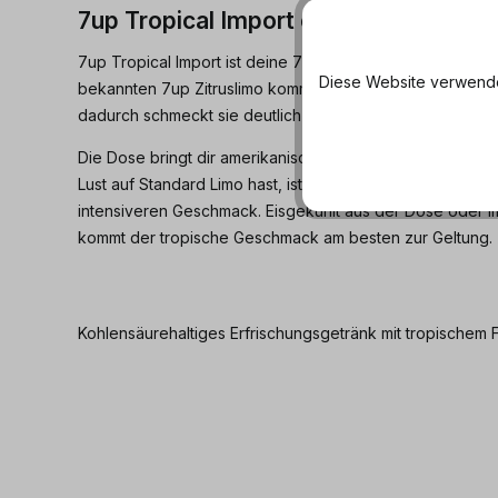
7up Tropical Import online kaufen be
7up Tropical Import ist deine 7up Limo mit tropischem Fr
Diese Website verwendet
bekannten 7up Zitruslimo kommen Mango, Ananas und we
dadurch schmeckt sie deutlich fruchtiger und intensiver al
Die Dose bringt dir amerikanisches Softdrink-Feeling di
Lust auf Standard Limo hast, ist 7up Tropical Import eine 
intensiveren Geschmack. Eisgekühlt aus der Dose oder im
kommt der tropische Geschmack am besten zur Geltung.
Kohlensäurehaltiges Erfrischungsgetränk mit tropischem