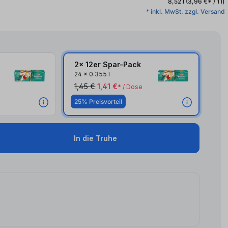
8,52 l
(3,96 €* / 1 l)
* inkl. MwSt. zzgl. Versand
2x 12er Spar-Pack
2x
24
x
0.355 l
1,45 €
1,41 €
* / Dose
25% Preisvorteil
In die Truhe