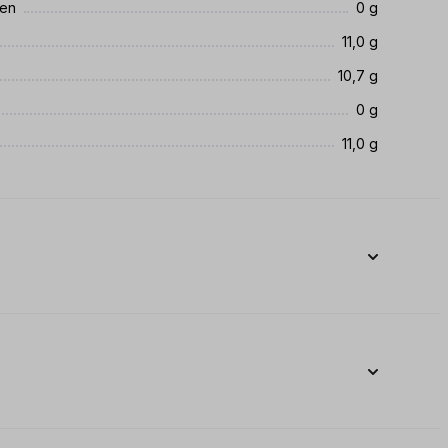
ren
0 g
11,0 g
10,7 g
0 g
11,0 g