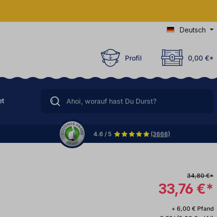
Deutsch
Profil
0,00 €*
et
4.6 / 5
(3666)
34,80 €*
33,76 €*
+ 6,00 € Pfand