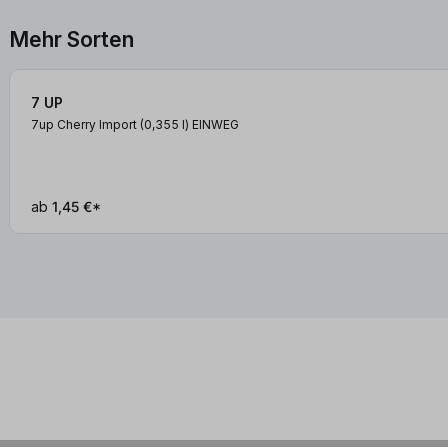
Mehr Sorten
7 UP
7up Cherry Import (0,355
l
)
EINWEG
ab
1,45 €*