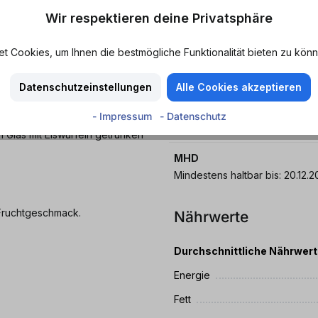
i dosenmatrosen.de
Geschmack
Wir respektieren deine Privatsphäre
Mango - Zitrone
uchtkick aus den USA. Zur
 Cookies, um Ihnen die bestmögliche Funktionalität bieten zu könn
itere Tropenfrüchte dazu,
Merkmale
s die klassische Variante.
Erfrischend - Fruchtig - Spritzi
Datenschutzeinstellungen
Alle Cookies akzeptieren
rekt nach Hause. Wenn du keine
Eigenschaften
- Impressum
- Datenschutz
gute Wahl für einen
Kohlensäure
 Glas mit Eiswürfeln getrunken
MHD
Mindestens haltbar bis: 
 Fruchtgeschmack.
Nährwerte
Durchschnittliche Nährwer
Energie
Fett