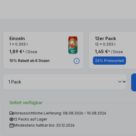
Einzeln
12er Pack
2x
2x
1
x
0.355 l
12
x
0.355 l
1,89 €
1,45 €
* / Dose
* / Dose
10% Rabatt ab 6 Dosen
23% Preisvorteil
Sofort verfügbar
Voraussichtliche Lieferung: 08.08.2026 – 10.08.2026
12 Packs auf Lager
Mindestens haltbar bis: 20.12.2026