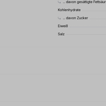
... davon gesättigte Fettsäu
Kohlenhydrate
... davon Zucker
Eiweiß
Salz
 0 von 5 Sternen