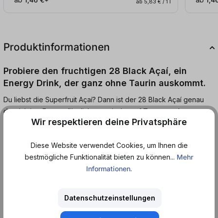
ab 5,83 € / 1 l
Produktinformationen
Probiere den fruchtigen 28 Black Açaí, ein
Energy Drink, der ganz ohne Taurin auskommt.
Du liebst die Superfruit Açaí? Dann ist der 28 Black Açaí genau
der richtige Energy für dich, um wieder auf Touren zu kommen.
Wir respektieren deine Privatsphäre
Diese Variante mit Açaí Beeren schmeckt fruchtig süß und
erinnert an den Geschmack von Waldbeeren und Cranberry. Ist
Diese Website verwendet Cookies, um Ihnen die
also eisgekühlt eine absolute Erfrischung.
bestmögliche Funktionalität bieten zu können...
Mehr
Informationen
.
Dieser Energy ist nicht so süß und hat nicht diesen typischen
Gummibärchen-Geschmack, gibt dir aber trotzdem den absoluten
Energie-Kick, um energiegeladen in den Tag zu starten. Dieser
Datenschutzeinstellungen
Drink ist vegan, laktosefrei und kommt ganz ohne
Konservierungsstoffe aus.