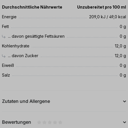
Durchschnittliche Nährwerte
Unzubereitet pro 100 ml
Energie
209,0 kJ / 49,0 kcal
Fett
0 g
... davon gesättigte Fettsäuren
0 g
Kohlenhydrate
12,0 g
... davon Zucker
12,0 g
Eiweiß
0 g
Salz
0 g
Zutaten und Allergene
Bewertungen