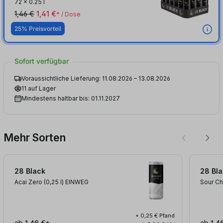
72
x
0.25 l
1,46 €
1,41 €
* / Dose
25% Preisvorteil
Sofort verfügbar
Voraussichtliche Lieferung: 11.08.2026 – 13.08.2026
11 auf Lager
Mindestens haltbar bis: 01.11.2027
Mehr Sorten
28 Black
28 Bl
Acai Zero (0,25
l
)
EINWEG
Sour Ch
+ 0,25 € Pfand
ab
1,46 €*
ab
1,4