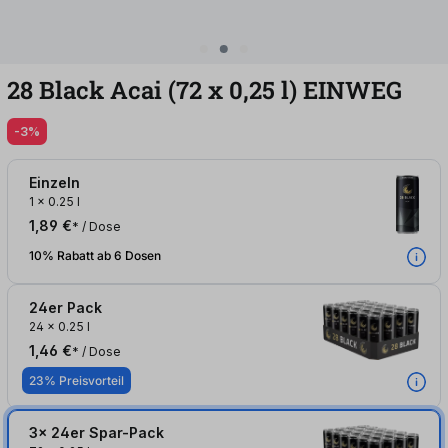
28 Black Acai (72
x
0,25
l
)
EINWEG
-3%
Einzeln
1
x
0.25 l
1,89 €
* / Dose
10% Rabatt ab 6 Dosen
24er Pack
24
x
0.25 l
1,46 €
* / Dose
23% Preisvorteil
3x 24er Spar-Pack