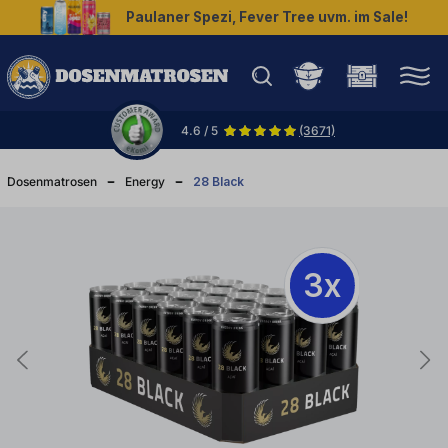
Paulaner Spezi, Fever Tree uvm. im Sale!
halt springen
4.6 / 5
(3671)
Dosenmatrosen
Energy
28 Black
3x
3x