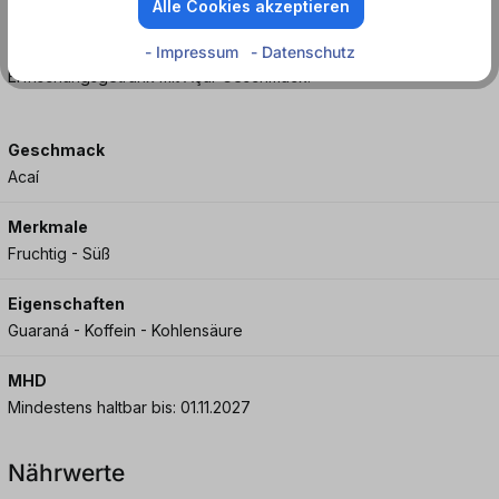
Alle Cookies akzeptieren
32,00 mg Koffein pro 100 (ml/mg). Koffeinhaltiges
- Impressum
- Datenschutz
Erfrischungsgetränk mit Açaí-Geschmack.
Geschmack
Acaí
Merkmale
Fruchtig - Süß
Eigenschaften
Guaraná - Koffein - Kohlensäure
MHD
Mindestens haltbar bis: 01.11.2027
Nährwerte