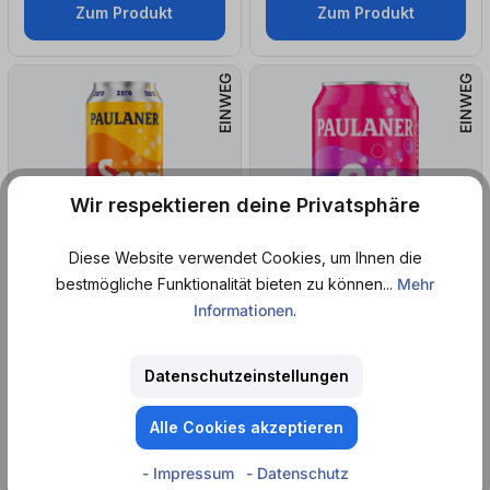
Zum Produkt
Zum Produkt
EINWEG
EINWEG
Wir respektieren deine Privatsphäre
Diese Website verwendet Cookies, um Ihnen die
bestmögliche Funktionalität bieten zu können...
Mehr
Informationen
.
Versandfertig in
Aktion
Aktion
Sofort lieferbar
in 9 Tagen
Paulaner
Paulaner
Datenschutzeinstellungen
Spezi Zero Maxi Dose (0,5
l
)
Cola (0,33
l
)
Alle Cookies akzeptieren
ab 1,05 €*
ab 0,79 €*
ab 2,10 € / 1 l
ab 2,39 € / 1 l
- Impressum
- Datenschutz
+ 0,25 € Pfand
+ 0,25 € Pfand
1,19 €*
0,89 €*