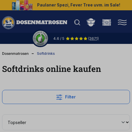
Paulaner Spezi, Fever Tree uvm. im Sale!
halt springen
4.6 / 5
(3671)
Dosenmatrosen
Softdrinks
Softdrinks online kaufen
Filter