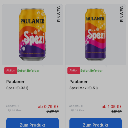
EINWEG
EINWEG
Aktion
Aktion
Sofort lieferbar
Sofort lieferbar
Paulaner
Paulaner
Spezi (0,33
l
)
Spezi Maxi (0,5
l
)
ab 0,79 €*
ab 1,05 €*
ab 2,39 € / 1 l
ab 2,10 € / 1 l
+ 0,25 € Pfand
+ 0,25 € Pfand
0,89 €*
1,19 €*
Zum Produkt
Zum Produkt