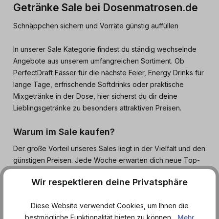
Getränke Sale bei Dosenmatrosen.de
Schnäppchen sichern und Vorräte günstig auffüllen
In unserer Sale Kategorie findest du ständig wechselnde
Angebote aus unserem umfangreichen Sortiment. Ob
PerfectDraft Fässer für die nächste Feier, Energy Drinks für
lange Tage, erfrischende Softdrinks oder praktische
Mixgetränke in der Dose, hier sicherst du dir deine
Lieblingsgetränke zu besonders attraktiven Preisen.
Warum im Sale kaufen?
Der große Vorteil unseres Sales liegt in der Vielfalt und den
günstigen Preisen. Jede Woche erwarten dich neue Top-
Deals, sodass es sich lohnt, regelmäßig vorbeizuschauen.
Wir respektieren deine Privatsphäre
So sparst du bares Geld, entdeckst spannende Neuheiten,
sicherst dir deine Lieblingsgetränke und kannst gleichzeitig
Diese Website verwendet Cookies, um Ihnen die
deine Vorräte clever auffüllen. Egal, ob du Getränke für
bestmögliche Funktionalität bieten zu können...
Mehr
den Alltag, für den Sport, für Gaming-Nächte oder für die