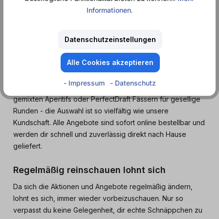
Informationen
.
nächste Party suchst - im Sale von Dosenmatrosen findest
du immer passende Angebote.
Datenschutzeinstellungen
Große Auswahl, kleine Preise
Alle Cookies akzeptieren
Unser Sale deckt viele Kategorien ab. Von Energy Drinks in
spannenden Geschmacksrichtungen über Softdrinks für
- Impressum
- Datenschutz
den erfrischenden Genuss zwischendurch bis hin zu fertig
gemixten Aperitifs oder PerfectDraft Fässern für gesellige
Runden - die Auswahl ist so vielfältig wie unsere
Kundschaft. Alle Angebote sind sofort online bestellbar und
werden dir schnell und zuverlässig direkt nach Hause
geliefert.
Regelmäßig reinschauen lohnt sich
Da sich die Aktionen und Angebote regelmäßig ändern,
lohnt es sich, immer wieder vorbeizuschauen. Nur so
verpasst du keine Gelegenheit, dir echte Schnäppchen zu