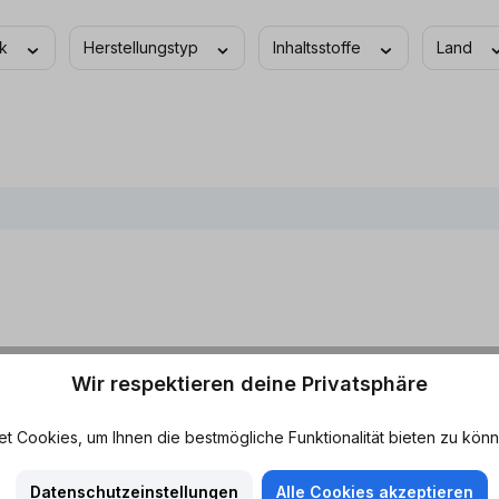
ck
Herstellungstyp
Inhaltsstoffe
Land
Wir respektieren deine Privatsphäre
ote aus unserem umfangreichen Sortiment. Ob PerfectDraft Fässer fü
, hier sicherst du dir deine Lieblingsgetränke zu besonders attrakt
 Cookies, um Ihnen die bestmögliche Funktionalität bieten zu könn
Datenschutzeinstellungen
Alle Cookies akzeptieren