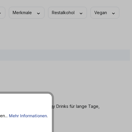
Merkmale
Restalkohol
Vegan
r die nächste Feier, Energy Drinks für lange Tage,
iven Preisen.
en...
Mehr Informationen
.