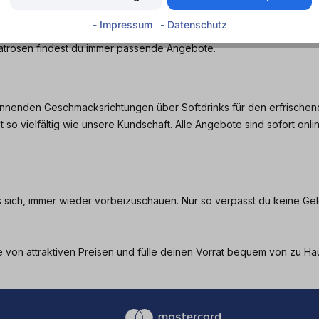
günstigen Preisen. Jede Woche erwarten dich neue Top-Deals, sodas
- Impressum
- Datenschutz
gsgetränke und kannst gleichzeitig deine Vorräte clever auffüllen. E
matrosen findest du immer passende Angebote.
annenden Geschmacksrichtungen über Softdrinks für den erfrischend
t so vielfältig wie unsere Kundschaft. Alle Angebote sind sofort onli
s sich, immer wieder vorbeizuschauen. Nur so verpasst du keine Ge
e von attraktiven Preisen und fülle deinen Vorrat bequem von zu Ha