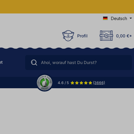
Deutsch
Profil
0,00 €*
et
4.6 / 5
(3666)