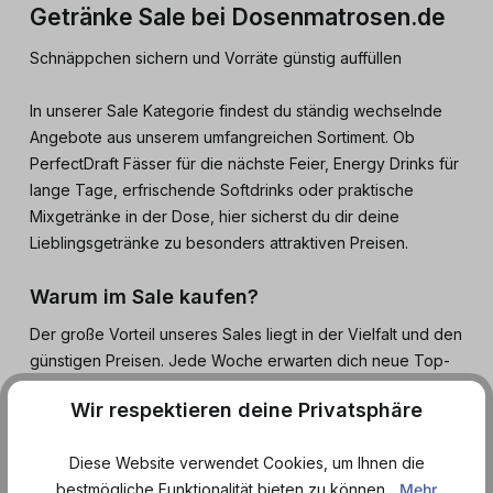
Getränke Sale bei Dosenmatrosen.de
Schnäppchen sichern und Vorräte günstig auffüllen
In unserer Sale Kategorie findest du ständig wechselnde
Angebote aus unserem umfangreichen Sortiment. Ob
PerfectDraft Fässer für die nächste Feier, Energy Drinks für
lange Tage, erfrischende Softdrinks oder praktische
Mixgetränke in der Dose, hier sicherst du dir deine
Lieblingsgetränke zu besonders attraktiven Preisen.
Warum im Sale kaufen?
Der große Vorteil unseres Sales liegt in der Vielfalt und den
günstigen Preisen. Jede Woche erwarten dich neue Top-
Deals, sodass es sich lohnt, regelmäßig vorbeizuschauen.
Wir respektieren deine Privatsphäre
So sparst du bares Geld, entdeckst spannende Neuheiten,
sicherst dir deine Lieblingsgetränke und kannst gleichzeitig
Diese Website verwendet Cookies, um Ihnen die
deine Vorräte clever auffüllen. Egal, ob du Getränke für
bestmögliche Funktionalität bieten zu können...
Mehr
den Alltag, für den Sport, für Gaming-Nächte oder für die