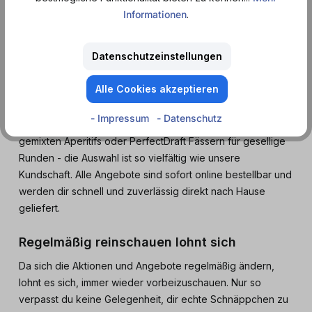
Informationen
.
nächste Party suchst - im Sale von Dosenmatrosen findest
du immer passende Angebote.
Datenschutzeinstellungen
Große Auswahl, kleine Preise
Alle Cookies akzeptieren
Unser Sale deckt viele Kategorien ab. Von Energy Drinks in
spannenden Geschmacksrichtungen über Softdrinks für
- Impressum
- Datenschutz
den erfrischenden Genuss zwischendurch bis hin zu fertig
gemixten Aperitifs oder PerfectDraft Fässern für gesellige
Runden - die Auswahl ist so vielfältig wie unsere
Kundschaft. Alle Angebote sind sofort online bestellbar und
werden dir schnell und zuverlässig direkt nach Hause
geliefert.
Regelmäßig reinschauen lohnt sich
Da sich die Aktionen und Angebote regelmäßig ändern,
lohnt es sich, immer wieder vorbeizuschauen. Nur so
verpasst du keine Gelegenheit, dir echte Schnäppchen zu