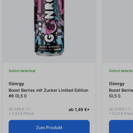
Sofort lieferbar
Sofort lieferb
Gönrgy
Gönrgy
Boost Berries mit Zucker Limited Edition
Boost Berrie
#6 (0,5
l
)
(0,5
l
)
ab 2,98 € / 1 l
ab 1,49 €*
ab 2,98 € / 1 l
+ 0,25 € Pfand
+ 0,25 € Pfan
Zum Produkt