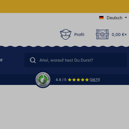
Deutsch
Profil
0,00 €*
et
4.6 / 5
(3671)