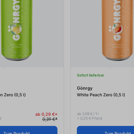
Sofort lieferbar
Gönrgy
Sweet Lemon Zero (0,5
l
)
White Peach Zero (0,5
l
)
ab 0,29 €*
ab 2,98 € / 1 l
d
+ 0,25 € Pfand
0,39 €*
Zum Produkt
Zum Produkt