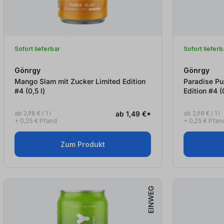
Sofort lieferbar
Sofort lieferb
Gönrgy
Gönrgy
Mango Slam mit Zucker Limited Edition
Paradise Pu
#4 (0,5
l
)
Edit
ab 2,98 € / 1 l
ab 1,49 €*
ab 2,98 € / 1 l
+ 0,25 € Pfand
+ 0,25 € Pfan
Zum Produkt
EINWEG