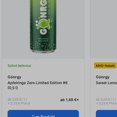
Sofort lieferbar
MHD-Rabatt
Gönrgy
Gönrgy
Apfelringe Zero Limited Edition #6
(0,5
l
)
ab 2,98 € / 1 l
ab 1,49 €*
ab 0,58 € / 1 l
+ 0,25 € Pfand
+ 0,25 € Pfan
Zum Produkt