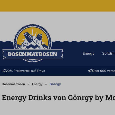
halt springen
Energy
Softdri
20% Preisvorteil auf Trays
Über 600 versc
Dosenmatrosen
Energy
Gönrgy
Energy Drinks von Gönrgy by M