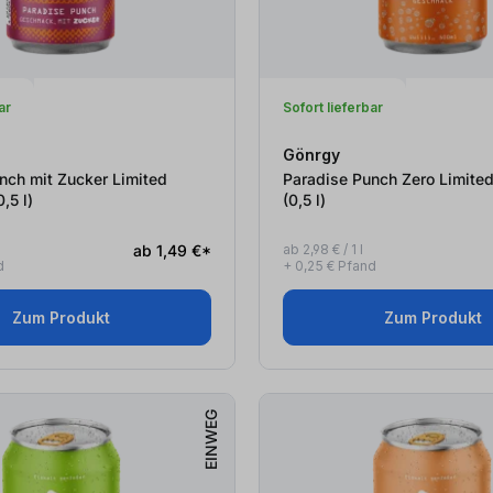
ar
Sofort lieferbar
Gönrgy
nch mit Zucker Limited
Paradise Punch Zero Limited
ion #4 (0,5
l
)
(0,5
l
)
ab 1,49 €*
ab 2,98 € / 1 l
d
+ 0,25 € Pfand
Zum Produkt
Zum Produkt
EINWEG