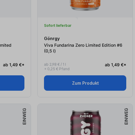
Sofort lieferbar
Gönrgy
imited
Viva Fundarina Zero Limited Edition #6
(0,5
l
)
ab 1,49 €*
ab 2,98 € / 1 l
ab 1,49 €*
+ 0,25 € Pfand
Zum Produkt
EINWEG
EINWEG