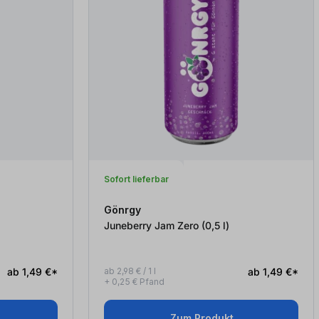
Sofort lieferbar
Gönrgy
Juneberry Jam Zero (0,5
l
)
ab 1,49 €*
ab 2,98 € / 1 l
ab 1,49 €*
+ 0,25 € Pfand
Zum Produkt