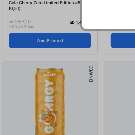
Cola Cherry Zero Limited Edition #5
Pflaume Zim
(0,5
l
)
#5 (0,5
l
)
ab 2,98 € / 1 l
ab 1,49 €*
ab 2,98 € / 1 l
+ 0,25 € Pfand
+ 0,25 € Pfan
Zum Produkt
EINWEG