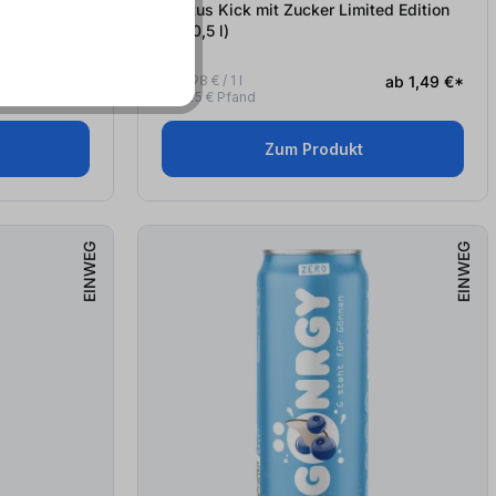
dition #5
Kaktus Kick mit Zucker Limited Edition
#4 (0,5
l
)
ab 1,49 €*
ab 2,98 € / 1 l
ab 1,49 €*
+ 0,25 € Pfand
Zum Produkt
EINWEG
EINWEG