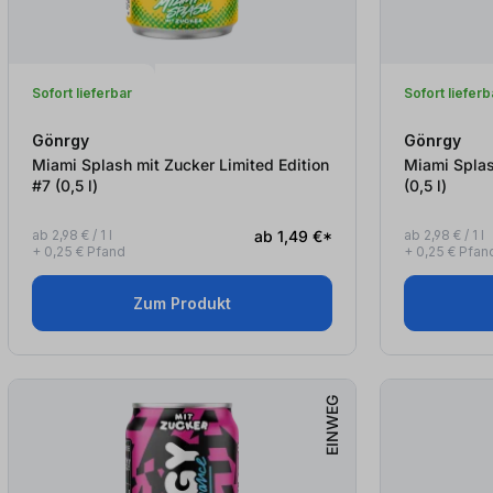
Sofort lieferbar
Sofort lieferb
Gönrgy
Gönrgy
Miami Splash mit Zucker Limited Edition
Miami Splas
#7 (0,5
l
)
(0,5
l
)
ab 2,98 € / 1 l
ab 1,49 €*
ab 2,98 € / 1 l
+ 0,25 € Pfand
+ 0,25 € Pfan
Zum Produkt
EINWEG