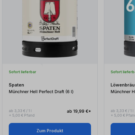
Sofort lieferbar
Sofort lieferb
Spaten
Löwenbräu
Münchner Hell Perfect Draft (6
l
)
ab 3,33 € / 1 l
ab 19,99 €*
ab 3,33 € / 1 l
+ 5,00 € Pfand
+ 5,00 € Pfan
Zum Produkt