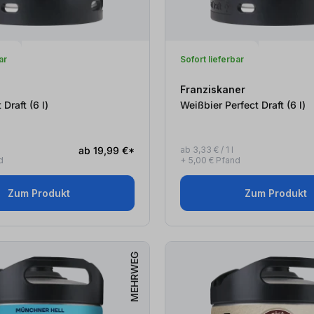
ar
Sofort lieferbar
Franziskaner
Gold Perfect Draft (6
l
)
Weißbier Perfect Draft (6
l
)
ab 19,99 €*
ab 3,33 € / 1 l
d
+ 5,00 € Pfand
Zum Produkt
Zum Produkt
MEHRWEG