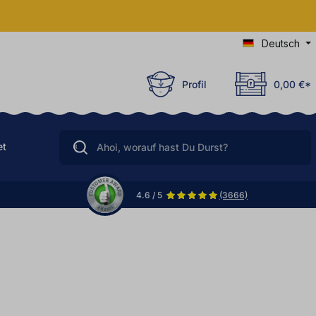
Deutsch
Profil
0,00 €*
et
4.6 / 5
(3666)