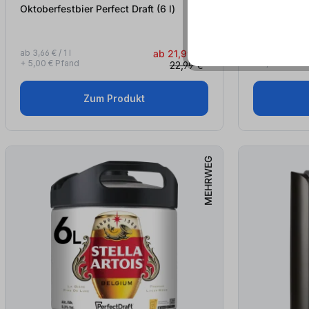
Oktoberfestbier Perfect Draft (6
l
)
ab 3,66 € / 1 l
ab 21,99 €*
ab 4,00 € / 1 l
+ 5,00 € Pfand
+ 5,00 € Pfan
22,99 €*
Zum Produkt
MEHRWEG