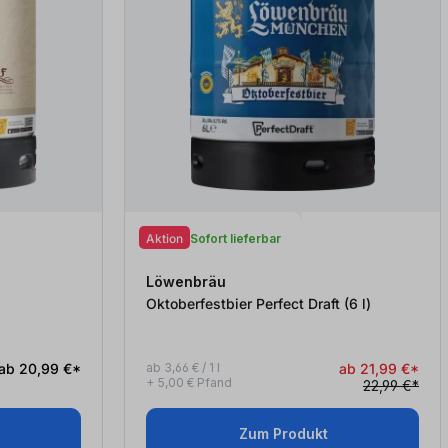
Aktion
Sofort lieferbar
Löwenbräu
Oktoberfestbier Perfect Draft (6
l
)
ab 20,99 €*
ab 3,66 € / 1 l
ab 21,99 €*
+ 5,00 € Pfand
22,99 €*
Zum Produkt