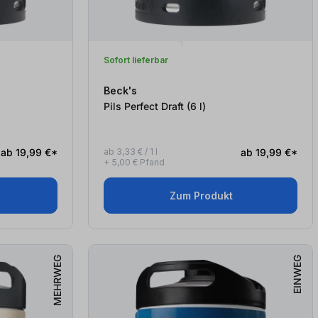
Sofort lieferbar
Beck's
Pils Perfect Draft (6
l
)
ab 19,99 €*
ab 3,33 € / 1 l
ab 19,99 €*
+ 5,00 € Pfand
Zum Produkt
MEHRWEG
EINWEG