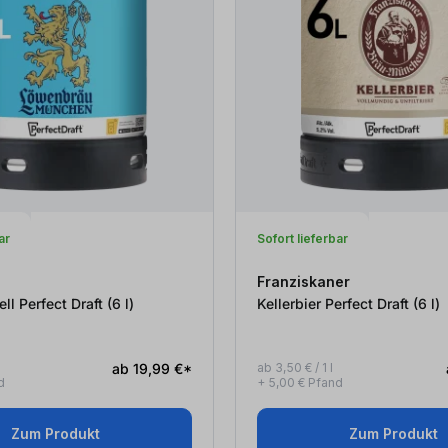
ar
Sofort lieferbar
Franziskaner
Münchner Hell Perfect Draft (6
l
)
Kellerbier Perfect Draft (6
l
)
ab 19,99 €*
ab 3,50 € / 1 l
d
+ 5,00 € Pfand
Zum Produkt
Zum Produkt