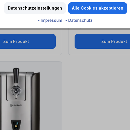
Bud Perfect Draft (6
l
)
Blonde Perfect Draft (6
l
)
Datenschutzeinstellungen
Alle Cookies akzeptieren
- Impressum
- Datenschutz
ab 23,99 €*
ab 4,00 € / 1 l
d
+ 5,00 € Pfand
Zum Produkt
Zum Produkt