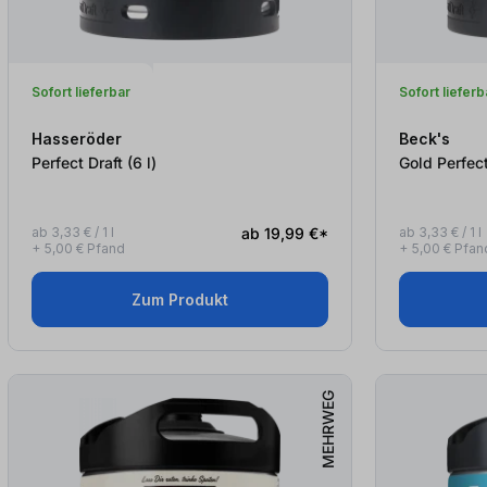
Sofort lieferbar
Sofort lieferb
Hasseröder
Beck's
Perfect Draft (6
l
)
ab 3,33 € / 1 l
ab 19,99 €*
ab 3,33 € / 1 l
+ 5,00 € Pfand
+ 5,00 € Pfan
Zum Produkt
MEHRWEG