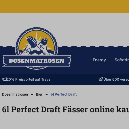
halt springen
Energy
Softdri
20% Preisvorteil auf Trays
Über 600 versc
Dosenmatrosen
Bier
6l Perfect Draft
6l Perfect Draft Fässer online ka